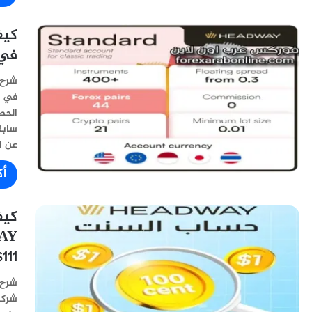
في شركة 
سابق
عن انوا
أك
111$