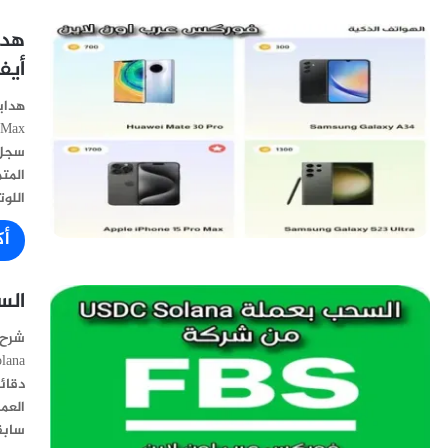
أيفون 15 Pro Max
سجل 
اللوت
أك
السحب من
دقائ
العم
سابق