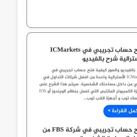
فتح حساب تجريبي في ICMarkets
سترالية شرح بالفيديو
بالفيديو والصور كيفية فتح حساب تجريبي في
ICMarkets الأسترالية واحدة من افضل شركات التداول في
ي من داخل مساحتك الشخصية. سيتم هذا الشرح على
أجهزة الكمبيوتر المكتبى التي تعمل بنظام الويندوز أو IOS
سك توب و أجهزة اللاب توب…
مل القراءة »
فتح حساب تجريبي في شركة FBS من