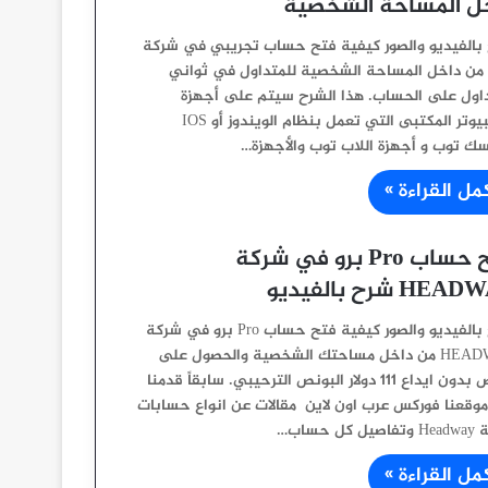
ل المساحة الشخصية
بالفيديو والصور كيفية فتح حساب تجريبي في شركة
FBS من داخل المساحة الشخصية للمتداول في ثواني
داول على الحساب. هذا الشرح سيتم على أجهزة
الكمبيوتر المكتبى التي تعمل بنظام الويندوز أو IOS
سك توب و أجهزة اللاب توب والأجهزة…
مل القراءة »
فتح حساب Pro برو في شركة
HE شرح بالفيديو
شرح بالفيديو والصور كيفية فتح حساب Pro برو في شركة
HEADWAY من داخل مساحتك الشخصية والحصول على
بونص بدون ايداع 111 دولار البونص الترحيبي. سابقاً قدمنا
وقعنا فوركس عرب اون لاين مقالات عن انواع حسابات
 كل حساب…
مل القراءة »