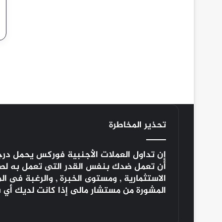
تحذير المخاطرة
إن تداول العملات الأجنبية
فوركس
يحمل درجة
أن تعمل ضدك بنفس القدر التى تعمل به لصالح
الاستثمارية , ومستوى الخبرة , والرغبة فى 
المشورة من مستشار مالى إذا كانت لديك أي