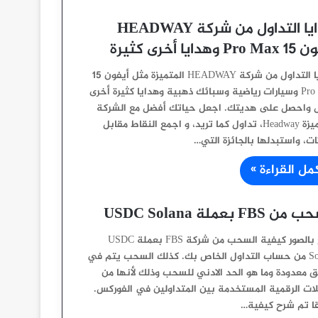
هدايا التداول من شركة HEADWAY
 وهدايا أخرى كثيرة
هدايا التداول من شركة HEADWAY المتميزة مثل أيفون 15
Pro Max وسيارات رياضية وسبائك ذهبية وهدايا كثيرة أخرى
واحصل على هديتك. اجعل حياتك أفضل مع الشركة
المتميزة Headway، تداول كما تريد، و اجمع النقاط مقابل
ات، واستبدلها بالجائزة التي…
مل القراءة »
 FBS بعملة USDC Solana
شرح بالصور كيفية السحب من شركة FBS بعملة USDC
Solana من حساب التداول الخاص بك. كذلك السحب يتم في
ق معدودة وما هو الحد الادني للسحب وذلك لأنها من
لات الرقمية المستخدمة بين المتداولين في الفوركس.
ا تم شرح كيفية…