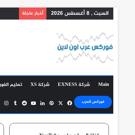
السبت , 8 أغسطس 2026
أخبار عاجلة
Main
شركة EXNESS
شركة XS
تعليم الفو
‫X
فيسبوك
بينتيريست
لينكدإن
‫YouTube
ان
فوركس العرب