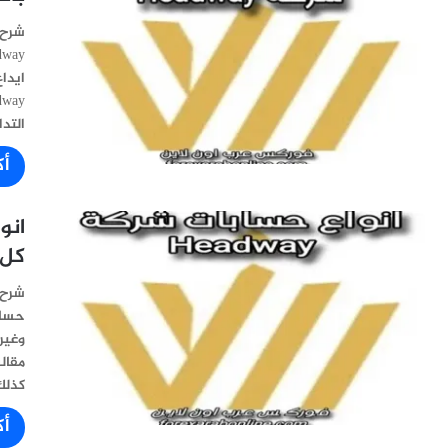
شرح 
التد
أك
كل
حساب
وغير
كذلك
أك