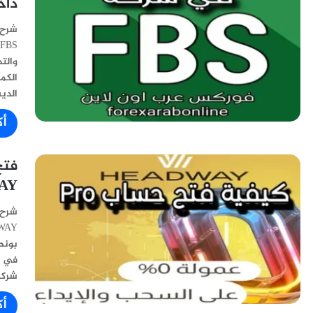
داخ
شرح 
والت
الدي
أك
ADWAY
في م
شركة Headway وتفاصيل
أك