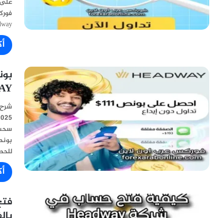
فورك
Headway وتفاصي
أك
ADWAY
شرح 
سحب 
للحص
أك
بال