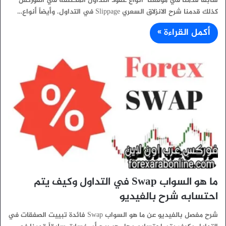
سابقاً قدمنا في موقعنا أنواع عقود التداول المختلفة في الفوركس
كذلك قدمنا شرح الانزلاق السعري Slippage في التداول. وأيضاً أنواع…
أكمل القراءة »
ما هو السواب Swap في التداول وكيف يتم
احتسابه شرح بالفيديو
شرح مفصل بالفيديو عن ما هو السواب Swap فائدة تبييت الصفقات في