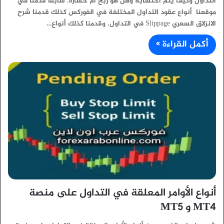
التداول وكيف يتم احتسابه وهل هو ربح أم خسارة. سابقاً قدمنا في
موقعنا أنواع عقود التداول المختلفة في الفوركس كذلك قدمنا شرح
الانزلاق السعري Slippage في التداول. وقدمنا كذلك أنواع…
أكمل القراءة »
أنواع الأوامر المعلقة في التداول على منصة
MT4 و MT5