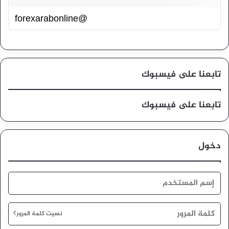
@forexarabonline
تابعنا على فيسبوك
تابعنا على فيسبوك
دخول
نسيت كلمة المرور؟