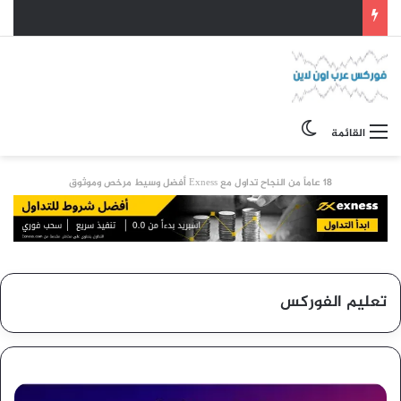
الوضع المظلم
القائمة
18 عاماً من النجاح تداول مع Exness أفضل وسيط مرخص وموثوق
تعليم الفوركس