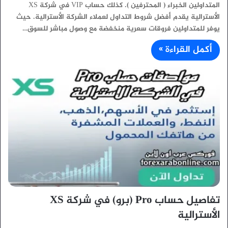
المتداولين الخبراء ( المحترفين ). كذلك حساب VIP في شركة XS
الأسترالية يقدم أفضل شروط التداول لعملاء الشركة الأسترالية. حيث
يوفر للمتداولين فروقات سعرية منخفضة مع وصول مباشر للسوق…
أكمل القراءة »
تفاصيل حساب Pro (برو) في شركة XS
الأسترالية