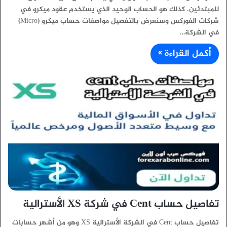
للمبتدئين. كذلك هو الحساب الوحيد الذي يستخدم عقود ميكرو في
شركات الفوركس وسنعرض بالتفصيل مواصفات حساب ميكرو (Micro)
في الشركة…
أكمل القراءة »
تفاصيل حساب Cent في شركة XS الأسترالية
تفاصيل حساب Cent في الشركة الأسترالية XS وهو من أشهر حسابات