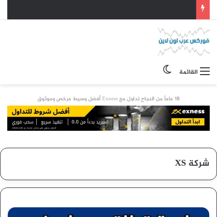
الوضع المظلم
القائمة
18 عاماً من النجاح تداول مع Exness أفضل وسيط مرخص وموثوق
شركة XS