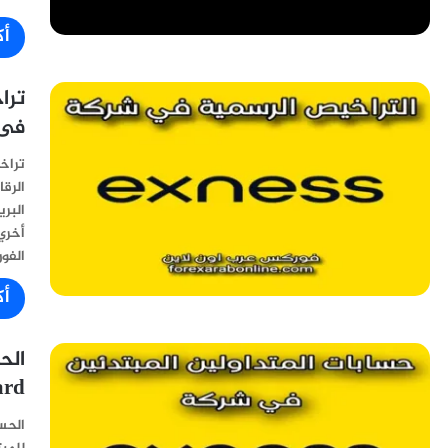
أك
فى 
الرق
البر
أخري
الفوركس منذ 2008
أك
andard