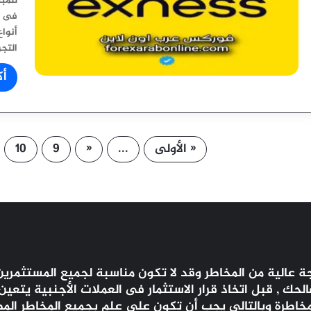
للمب
أنوا
التج
أك
« الأولى
...
«
9
10
 عالية من المخاطر وقد لا تكون مناسبة لجميع المستثمرين 
ك , قبل اتخاذ قرار الاستثمار فى العملات الأجنبية يتعي
المخاطرة وبالتالى يجب أن تكون على علم بجميع المخاطر الم