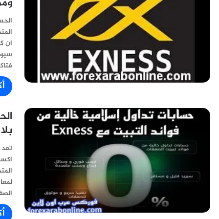
ومم
المت
ان ك
سيوفر
فتاك
أك
بلا
اكسن
المت
لمعا
الصف
أك