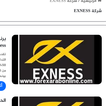
الرئيسية
/
شركة EXNESS
شركة EXNESS
برن
ess
التد
0%
بونص
أك