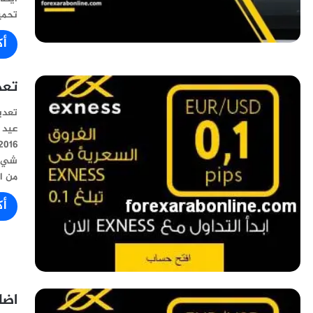
تحميل
أك
تعدي
شيء،
من ا
أك
اضاف