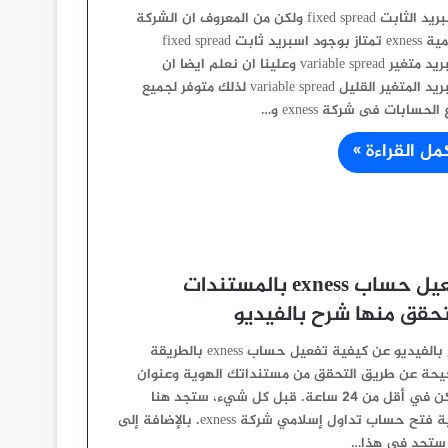
الاسبريد الثابت fixed spread ولكن من المعروف ان الشركة
العالمية exness تمتاز بوجود اسبريد ثابت fixed spread
واسبريد متغير variable spread وعلينا ان نعلم ايضا ان
الاسبريد المتغير القليل variable spread لذلك متوفر لجميع
الحسابات فى شركة exness و…
مل القراءة »
تفعيل حساب exness بالمستندات
تحقق منها شرح بالفيديو
شرح بالفيديو عن كيفية تفعيل حساب exness بالطريقة
يحة عن طريق التحقق من مستنداتك الهوية وعنوان
السكن في أقل من 24 ساعة. قبل كل شيء، ستجد هنا
كيفية فتح حساب تداول إسلامي شركة exness. بالإضافة إلى
ستجد في هذا…