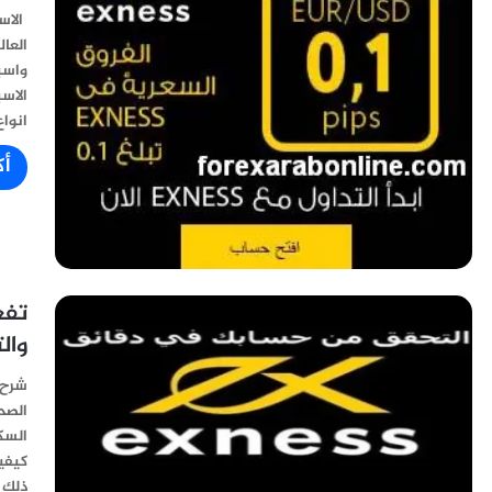
انواع 
أك
وال
الصح
ذلك 