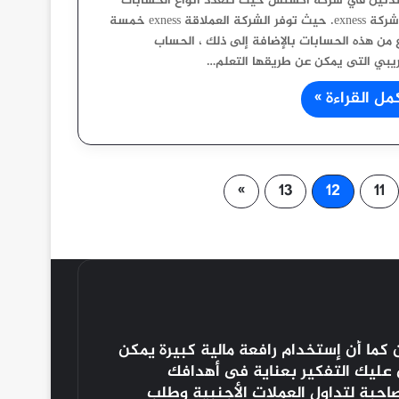
تدئين في شركة اكسنس حيث تتعدد انواع الحسابات
فى شركة exness. حيث توفر الشركة العملاقة exness خمسة
ع من هذه الحسابات بالإضافة إلى ذلك ، الحساب
ريبي التى يمكن عن طريقها التعلم…
مل القراءة »
»
13
12
11
كما أن إستخدام رافعة مالية كبيرة يمكن
ن عليك التفكير بعناية فى أهدافك
صاحبة لتداول العملات الأجنبية وطلب