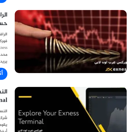
حس
فورك
محدو
يريد
أك
nal
شركة