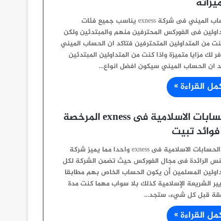
يزاته
الحساب الميني فى شركة exness يناسب جميع فئات
داولين فى الفوركس المحترفين منهم والمبتدئين ولكن
نت من المتداولين المتحترفين فتاكد ان الحساب الميني
 لك مزايا متميزة واذا كنت من المتداولين المبتدئين
د ان الحساب الميني سيكون افضل انواع…
مل القراءة »
الحسابات الاسلامية فى exness المرخصة
 فوائد تبيت
تعد الحسابات الاسلامية فى exness واحدا مما يميز شركة
س الرائدة فى مجال الفوركس حيث تضمن الشركة لكل
داولين المسلمين أن يكون الحساب الخاص بهم مطابقا
يير الشريعة الإسلامية كذلك بلا سواب مهما كنت مدة
قة قبل كل شيء، ستجد…
مل القراءة »