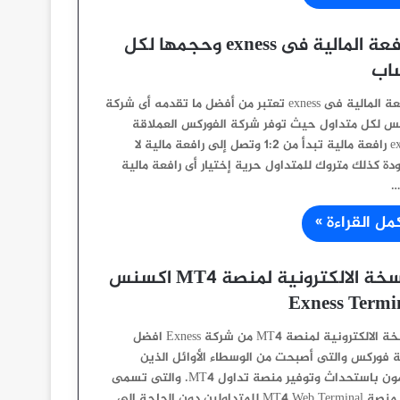
الرافعة المالية فى exness وحجمها لكل
اب
الرافعة المالية فى exness تعتبر من أفضل ما تقدمه أى شركة
س لكل متداول حيث توفر شركة الفوركس العملاقة
exness رافعة مالية تبدأ من 1:2 وتصل إلى رافعة مالية لا
دة كذلك متروك للمتداول حرية إختيار أى رافعة مالية
…
مل القراءة »
النسخة الالكترونية لمنصة MT4 اكسنس
Exness Termi
النسخة الالكترونية لمنصة MT4 من شركة Exness افضل
 فوركس والتى أصبحت من الوسطاء الأوائل الذين
يقومون باستحداث وتوفير منصة تداول MT4. والتى تسمى
أيضا منصة MT4 Web Terminal للمتداولين دون الحاجة الى