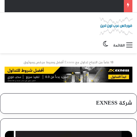
الوضع المظلم
القائمة
18 عاماً من النجاح تداول مع Exness أفضل وسيط مرخص وموثوق
شركة EXNESS