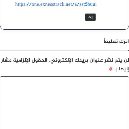
ل
https://one.exnesstrack.net/a/sst5buui
رد
اترك تعليقاً
لن يتم نشر عنوان بريدك الإلكتروني.
الحقول الإلزامية مشار
إليها بـ
*
ا
ل
ت
ع
ل
ي