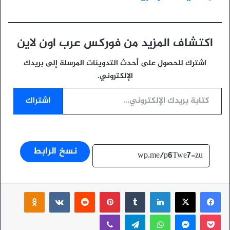
اكتشاف المزيد من فوركس عرب اون لاين
اشترك للحصول على أحدث التدوينات المرسلة إلى بريدك
الإلكتروني.
كتابة بريدك الإلكتروني...
اشتراك
نسخ الرابط
‫X
فيسبوك
لينكدإن
بينتيريست
ssniki
‫Pocket
ماسنجر
واتساب
تيلقرام
ڤايبر