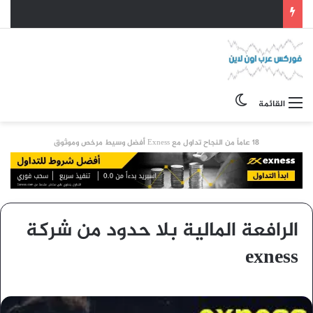
الوضع المظلم
القائمة
18 عاماً من النجاح تداول مع Exness أفضل وسيط مرخص وموثوق
الرافعة المالية بلا حدود من شركة
exness