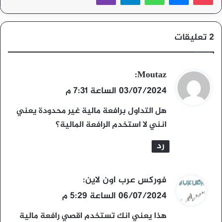
‫2 تعليقات
ي
Moutaz
:
ق
03/07/2024 الساعة 7:31 م
و
هل التداول برافعة مالية غير محدودة يعني
ل
انني لا استخدم الرافعة المالية؟
رد
ي
فوركس عرب اون لاين
:
ق
06/07/2024 الساعة 5:29 م
و
هذا يعني انك تستخدم اقصي رافعة مالية