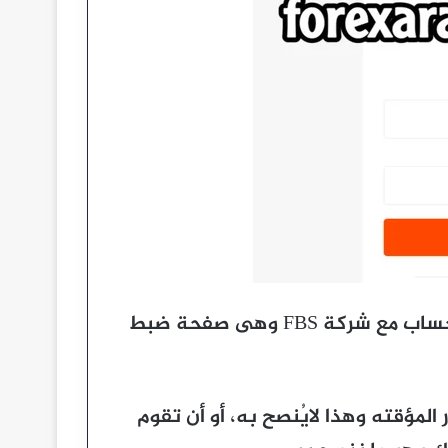
بعد ذلك يتم تحويلك الى الخطوة الثانية من فتح حساب مع شركة FBS وهى صفحة ضبط
المؤقته وهذا لايُنصح به، أو أن تقوم