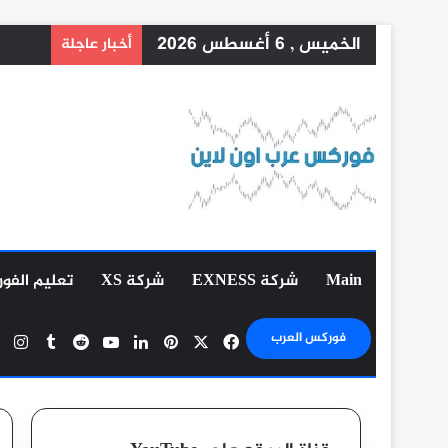
الخميس , 6 أغسطس 2026
أخبار عاجلة
Main
شركة EXNESS
شركة XS
تعليم الفو
‫X
فيسبوك
بينتيريست
لينكدإن
‫YouTube
ان
فوركس العرب