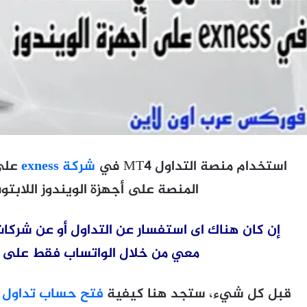
استخدام منصة التداول MT4 في
شركة exness
على 
المنصة على أجهزة الويندوز اللابتو
إن كان هناك اى استفسار عن التداول أو عن شركات
معي من خلال الواتساب فقط على رقم 1509066207
قبل كل شيء، ستجد هنا كيفية
فتح حساب تداول إ