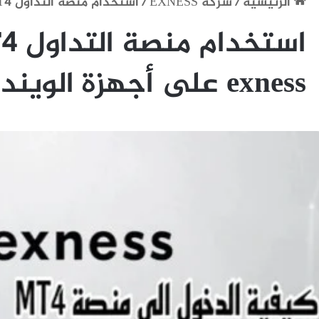
الرئيسية
/
شركة EXNESS
/
استخدام منصة التداول MT4 في شركة exness على أجهزة الويندوز
exness على أجهزة الويندوز