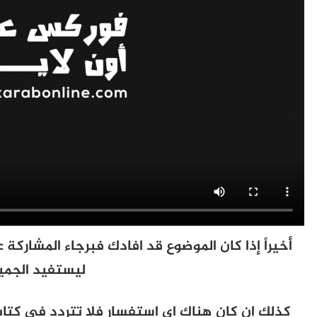
أخيراً إذا كان الموضوع قد افادك فبرجاء المشاركة 
ليستفيد الجمي
كذلك إن كان هناك اى استفسار فلا تتردد فى كتاب