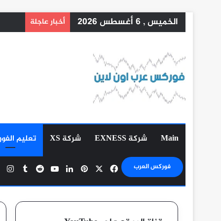
الخميس , 6 أغسطس 2026
أخبار عاجلة
Main
شركة EXNESS
شركة XS
تعليم الفو
‫X
فيسبوك
بينتيريست
لينكدإن
‫YouTube
ان
فوركس العرب