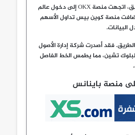
لا تنفرد منصة Binance بهذا التحول. ففي وقت سابق، اتجهت منصة OKX إلى دخول عالم
ا أضافت منصة كوين بيس تداول الأسهم
 البيانات.
طريق. فقد أصدرت شركة إدارة الأصول
لبلوك تشين، مما يطمس الخط الفاصل
لى منصة باينانس