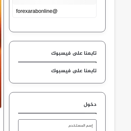
@forexarabonline
تابعنا على فيسبوك
تابعنا على فيسبوك
دخول