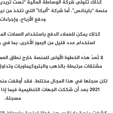
كذلك تتولى شركة الوساطة المالية “نست تريدين
منصة “باينانس”. أما شركة “ألبكا” التي تتخذ من ني
ودفع الأرباح، وإجراءات
استخدام عدد قليل من الرموز الأخرى، بما في ذلك BNB الخاصة بمنصة ce
لا تُعدّ هذه الخطوة الأولى للمنصة خارج نطاق العم
مشتقات مرتبطة بالذهب والبتروكيماويات وتداول 
لكن سجلها في هذا المجال مختلط. فقد أوقفت منصة
2021 بعد أن شككت الجهات التنظيمية فيما إذا 
مسجلة.