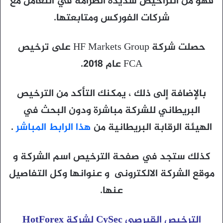
فهو من التراخيص شديدة الصرامة في التعامل مع
شركات الفوركس ومتابعتها.
حصلت شركة HF Markets Group على ترخيص
FCA عام 2018.
بالإضافة إلى ذلك ، يمكنك التأكد من الترخيص
البريطاني للشركة مباشرة ودون البحث في
الهيئة الرقابة البريطانية من
هذا الرابط المباشر
.
كذلك ستجد في صفحة الترخيص اسم الشركة و
موقع الشركة الالكترونى و عنوانها وكل التفاصيل
عنها.
الترخيص القبرصي CySec لشركة HotForex