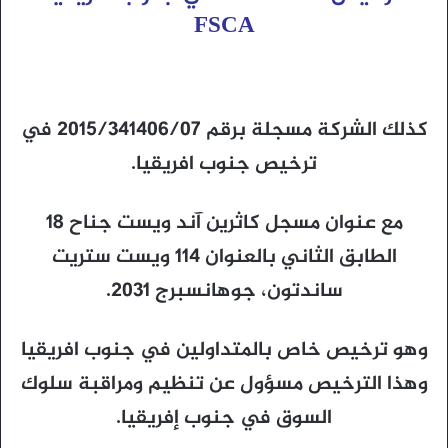
FSCA
كذلك الشركة مسجلة برقم 2015/341406/07 في
ترخيص جنوب افريقيا.
مع عنوان مسجل كاثرين آند ويست جناح 18
الطابق الثاني بالعنوان 114 ويست ستريت
ساندتون، جوهانسبرج 2031.
وهو ترخيص خاص بالمتداولين في جنوب افريقيا
وهذا الترخيص مسؤول عن تنظيم ومراقبة سلوك
السوق في جنوب إفريقيا.