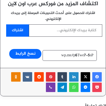
اكتشاف المزيد من فوركس عرب اون لاين
اشترك للحصول على أحدث التدوينات المرسلة إلى بريدك
الإلكتروني.
كتابة بريدك الإلكتروني...
اشتراك
نسخ الرابط
‫X
فيسبوك
لينكدإن
بينتيريست
ssniki
‫Pocket
ماسنجر
واتساب
تيلقرام
ڤايبر