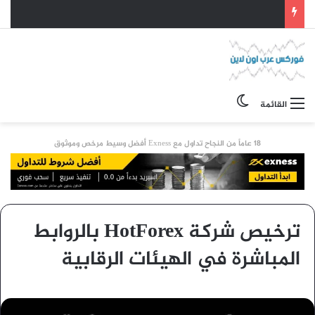
الوضع المظلم
القائمة
18 عاماً من النجاح تداول مع Exness أفضل وسيط مرخص وموثوق
ترخيص شركة HotForex بالروابط
المباشرة في الهيئات الرقابية