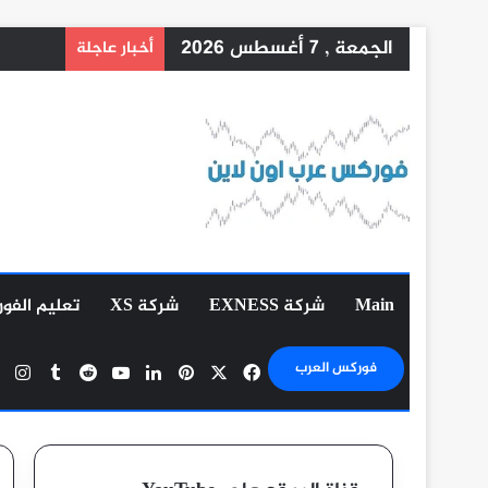
الجمعة , 7 أغسطس 2026
أخبار عاجلة
Main
شركة EXNESS
شركة XS
تعليم الفو
‫X
فيسبوك
بينتيريست
لينكدإن
‫YouTube
ان
فوركس العرب