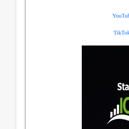
YouTu
TikTo