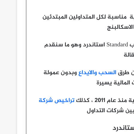
 مناسبة لكل المتداولين المبتدئين
لاسكالبنج
، أخيرا حساب Standard استاندرد وهو ما سنقدم
الة
السحب والايداع
وبدون عمولة
 المالية يسيرة
 2011 ، كذلك
تراخيص شركة
ين شركات التداول
تاندرد