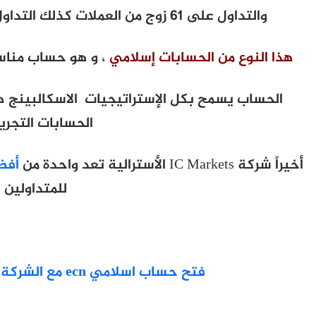
والتداول على 61 زوج من العملات كذلك التداول على المؤشرات وعقود الفروقات
هذا النوع من الحسابات إسلامي
، و هو حساب مناسب
الحساب يسمح بكل الإستراتيجيات الاسكالبينج 
الحسابات التجري
أخيراً شركة IC Markets الأسترالية تعد واحدة من
أفض
للمتداولين
فتح حساب اسلامي ecn مع الشركة الاسترالية IC Markets