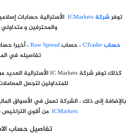
توفر
شركة ICMarkets
الأسترالية حسابات إسلامية
والمحترفين و متداولي ا
حساب CTrader
، حساب
Raw Spread
تفاصيله في المق
كذلك توفر شركة IC Markets الأسترالية العديد من طرق
للمتداولين لتجعل المعاملات
بالإضافة إلى ذلك ، الشركة تعمل في الأسواق المالية منذ عام
ICMarkets
من أقوي التراخيص ب
تفاصيل حساب الاس