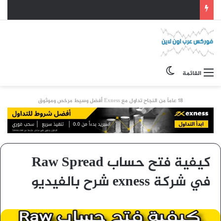
الوضع المظلم
القائمة
18 عاماً من النجاح تداول مع Exness أفضل وسيط مرخص وموثوق
كيفية فتح حساب Raw Spread
في شركة exness شرح بالفيديو