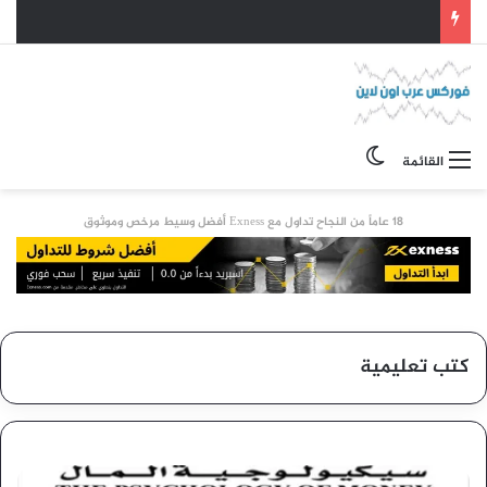
الوضع المظلم
القائمة
18 عاماً من النجاح تداول مع Exness أفضل وسيط مرخص وموثوق
كتب تعليمية