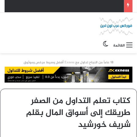
الوضع المظلم
القائمة
18 عاماً من النجاح تداول مع Exness أفضل وسيط مرخص وموثوق
كتاب تعلم التداول من الصفر
طريقك إلى أسواق المال بقلم
شريف خورشيد