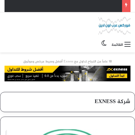
الوضع المظلم
القائمة
18 عاماً من النجاح تداول مع Exness أفضل وسيط مرخص وموثوق
شركة EXNESS