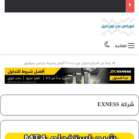
الوضع المظلم
القائمة
18 عاماً من النجاح تداول مع Exness أفضل وسيط مرخص وموثوق
شركة EXNESS