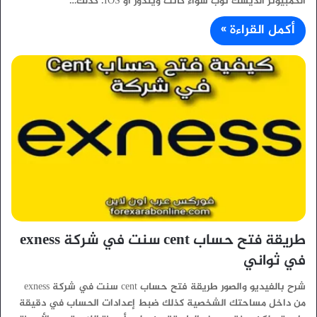
الكمبيوتر الديسك توب سواء كانت ويندوز أو IOS. كذلك…
أكمل القراءة »
طريقة فتح حساب cent سنت في شركة exness
في ثواني
شرح بالفيديو والصور طريقة فتح حساب cent سنت في شركة exness
من داخل مساحتك الشخصية كذلك ضبط إعدادات الحساب في دقيقة