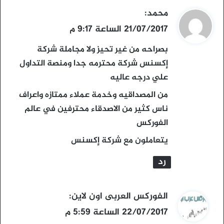
ي
محمد
:
ق
21/07/2017 الساعة 9:17 م
و
بصراحه من غير تحيز ولا مجاملة شركة
ل
إكسنس شركة محترمه جدا ومنصة التداول
علي درجه عاليه
من المصداقيه وخدمة عملاء ممتازه واعراف
ناس كثير من الاصدقاء محترفين في عالم
الفوركس
يتعاملون مع شركة إكسنس
رد
ي
الفوركس العربى اون لاين
:
ق
22/07/2017 الساعة 5:59 م