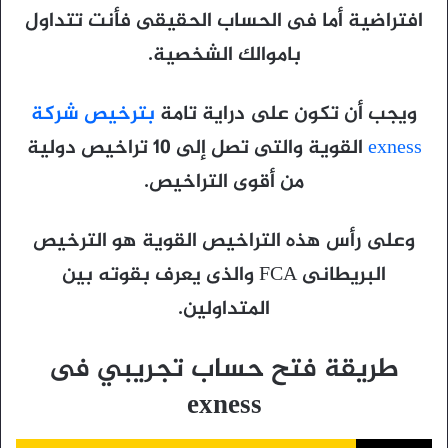
افتراضية أما فى الحساب الحقيقى فأنت تتداول
باموالك الشخصية.
ويجب أن تكون على دراية تامة
بترخيص شركة
exness
القوية والتى تصل إلى 10 تراخيص دولية
من أقوى التراخيص.
وعلى رأس هذه التراخيص القوية هو الترخيص
البريطانى FCA والذى يعرف بقوته بين
المتداولين.
طريقة فتح حساب تجريبي فى
exness