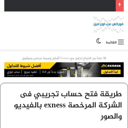
الوضع المظلم
القائمة
18 عاماً من النجاح تداول مع Exness أفضل وسيط مرخص وموثوق
طريقة فتح حساب تجريبي فى
الشركة المرخصة exness بالفيديو
والصور