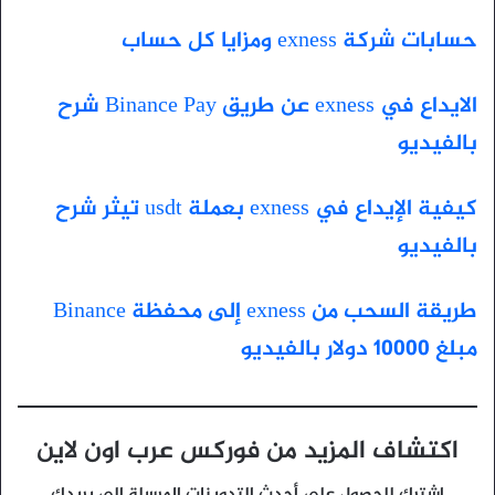
حسابات شركة exness ومزايا كل حساب
الايداع في exness عن طريق Binance Pay شرح
بالفيديو
كيفية الإيداع في exness بعملة usdt تيثر شرح
بالفيديو
طريقة السحب من exness إلى محفظة Binance
مبلغ 10000 دولار بالفيديو
اكتشاف المزيد من فوركس عرب اون لاين
اشترك للحصول على أحدث التدوينات المرسلة إلى بريدك