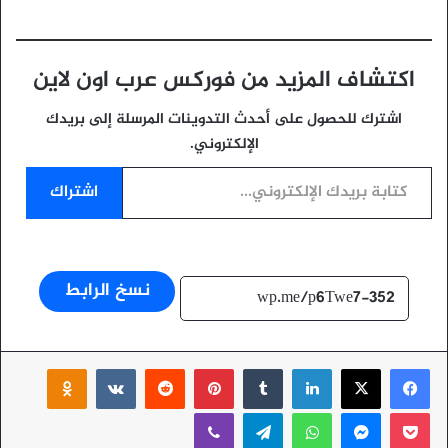
اكتشاف المزيد من فوركس عرب اون لاين
اشترك للحصول على أحدث التدوينات المرسلة إلى بريدك
الإلكتروني.
كتابة بريدك الإلكتروني...
اشتراك
نسخ الرابط
‫X
فيسبوك
لينكدإن
بينتيريست
ssniki
‫Pocket
ماسنجر
واتساب
تيلقرام
ڤايبر