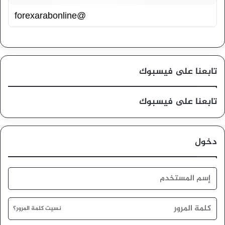
@forexarabonline
تابعنا على فيسبوك
تابعنا على فيسبوك
دخول
نسيت كلمة المرور؟