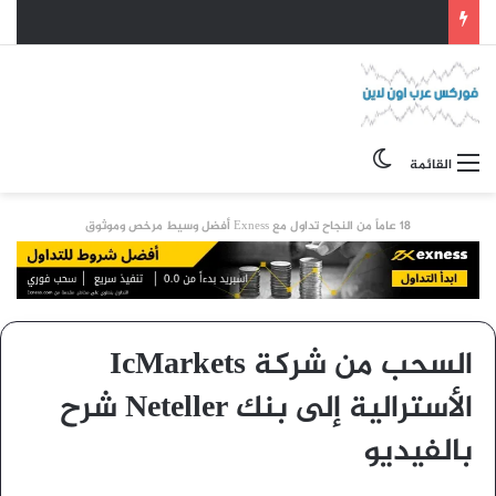
الوضع المظلم
القائمة
18 عاماً من النجاح تداول مع Exness أفضل وسيط مرخص وموثوق
السحب من شركة IcMarkets
الأسترالية إلى بنك Neteller شرح
بالفيديو