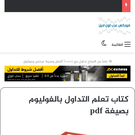
الوضع المظلم
القائمة
18 عاماً من النجاح تداول مع Exness أفضل وسيط مرخص وموثوق
كتاب تعلم التداول بالفوليوم
بصيغة pdf