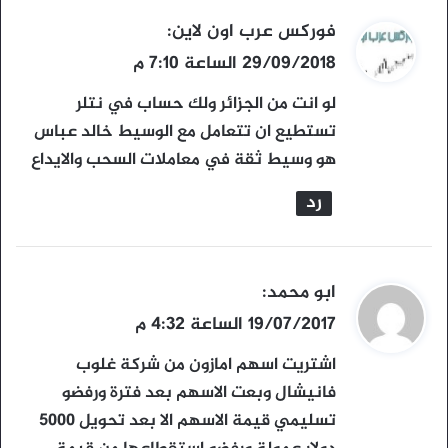
ي
فوركس عرب اون لاين
:
ق
29/09/2018 الساعة 7:10 م
و
لو انت من الجزائر ولك حساب في نتلر
ل
تستطيع ان تتعامل مع الوسيط خالد عباس
هو وسيط ثقة في معاملات السحب والايداع
رد
ي
ابو محمد
:
ق
19/07/2017 الساعة 4:32 م
و
اشتريت اسهم امازون من شركة غلوب
ل
فانيشال وبعت الاسهم بعد فترة ورفضو
تسليمي قيمة الاسهم الا بعد تحويل 5000