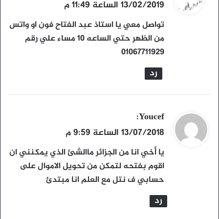
ق
13/02/2019 الساعة 11:49 م
و
تواصل معي يا استاذ عبد الفتاح فون او واتس
ل
من الظهر حتي الساعه 10 مساء علي رقم
01067711929
رد
ي
Youcef
:
ق
13/07/2018 الساعة 9:59 م
و
يا أخي انا من الجزائر ماالشئ الذي يمكنني ان
ل
اقوم بفتحه لتمكن من تحويل الاموال على
حسابي ف نتل مع العلم انا مبتدئ
رد