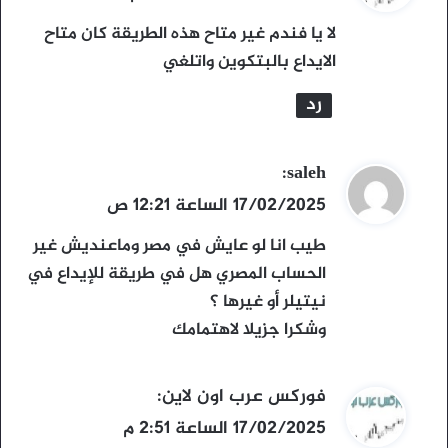
و
لا يا فندم غير متاح هذه الطريقة كان متاح
ل
الايداع بالبتكوين واتلغي
رد
ي
saleh
:
ق
17/02/2025 الساعة 12:21 ص
و
طيب انا لو عايش في مصر وماعنديش غير
ل
الحساب المصري هل في طريقة للإيداع في
نيتيلر أو غيرها ؟
وشكرا جزيلا لاهتمامك
ي
فوركس عرب اون لاين
:
ق
17/02/2025 الساعة 2:51 م