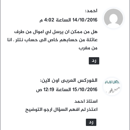
ي
احمد
:
ق
14/10/2016 الساعة 4:02 م
و
هل من ممكن ان يرسل لي اموال من طرف
ل
عائلة من حسابهم خاص الى حساب نتلر . انا
من مغرب
رد
ي
الفوركس العربى اون لاين
:
ق
15/10/2016 الساعة 12:19 ص
و
استاذ احمد
ل
اعتذر لم افهم السؤال ارجو التوضيح
رد