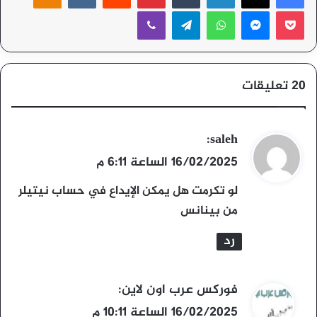
‫Pocket
ماسنجر
واتساب
تيلقرام
ڤايبر
‫20 تعليقات
ي
saleh
:
ق
16/02/2025 الساعة 6:11 م
و
لو تكرمت هل يمكن الإيداع في حساب نيتيلر
ل
من بينانس
رد
ي
فوركس عرب اون لاين
:
ق
16/02/2025 الساعة 10:11 م