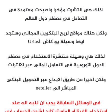
لذلك هى انتشرت مؤخرا واصبحت معتمدة فى
التعامل فى معظم دول العالم
ولكن هناك مواقع لربح البتكوين المجانى وستجد
ايضا وسيلة يو كاش UKash
لذلك هي وسيلة منتشرة الاستخدام فى معظم
الدول الاوروبية فى التعامل المالى عبر الانترنت
ولكن اخيرا عن طريق الايداع عبر التحويل البنكى
المباشر الى neteller
فى الوسائل السابقة يجب ان ننبه انه عند
استخدام الفيزا او الماستر كارد لشحن الحساب فى