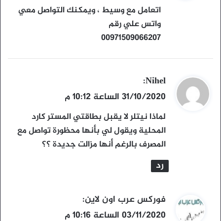
و
اتعامل مع وسيط ، ويمكنك التواصل معي
ل
واتس علي رقم
00971509066207
ي
Nihel
:
ق
31/10/2020 الساعة 10:12 م
و
لماذا نيتلر لا يقبل بطاقتي المستر كارد
ل
المحلية ويقول لي بأنها محظورة تواصل مع
المصرف بالرغم أنها مزالت جديدة ؟؟
رد
ي
فوركس عرب اون لاين
:
ق
03/11/2020 الساعة 10:16 م