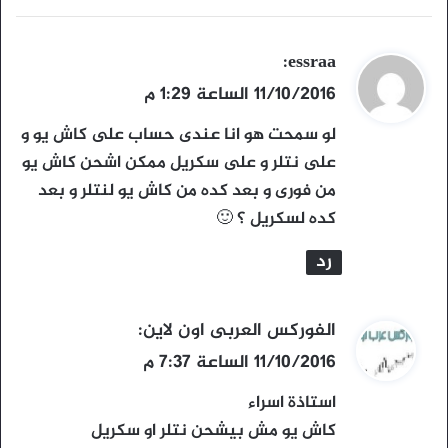
ي
essraa
:
ق
11/10/2016 الساعة 1:29 م
و
لو سمحت هو انا عندى حساب على كاش يو و
ل
على نتلر و على سكريل ممكن اشحن كاش يو
من فورى و بعد كده من كاش يو لنتلر و بعد
كده لسكريل ؟ 🙂
رد
ي
الفوركس العربى اون لاين
:
ق
11/10/2016 الساعة 7:37 م
و
استاذة اسراء
ل
كاش يو مش بيشحن نتلر او سكريل