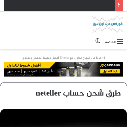
الوضع المظلم
القائمة
18 عاماً من النجاح تداول مع Exness أفضل وسيط مرخص وموثوق
طرق شحن حساب neteller