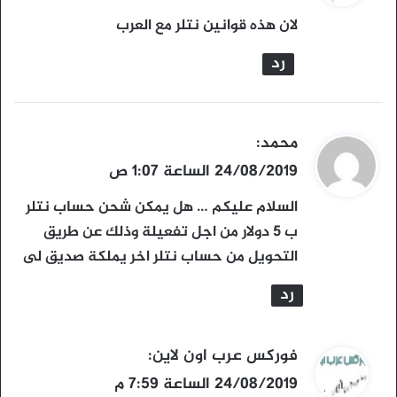
و
لان هذه قوانين نتلر مع العرب
ل
رد
ي
محمد
:
ق
24/08/2019 الساعة 1:07 ص
و
السلام عليكم … هل يمكن شحن حساب نتلر
ل
ب 5 دولار من اجل تفعيلة وذلك عن طريق
التحويل من حساب نتلر اخر يملكة صديق لى
رد
ي
فوركس عرب اون لاين
:
ق
24/08/2019 الساعة 7:59 م