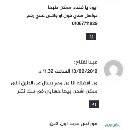
و
ايوه يا فندم ممكن طبعا
ل
تواصل معي فون او واتس علي رقم
01067711929
رد
ي
عبدالفتاح
:
ق
13/02/2019 الساعة 11:32 م
و
من افضلك انا من مصر بسال عن الطرق اللي
ل
ممكن اشحن بيها حسابي في بنك نتلر
رد
ي
فوركس عرب اون لاين
: