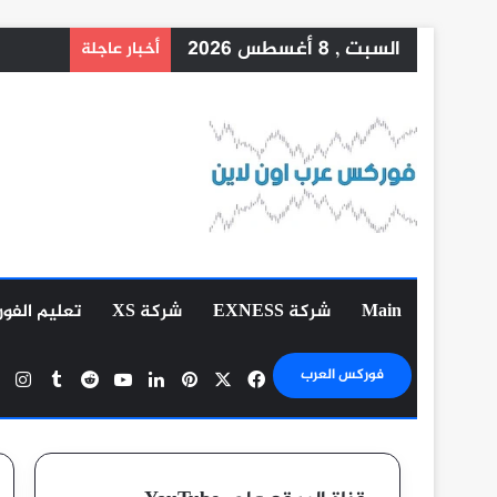
السبت , 8 أغسطس 2026
أخبار عاجلة
Main
شركة EXNESS
شركة XS
تعليم الفو
‫X
فيسبوك
بينتيريست
لينكدإن
‫YouTube
ان
فوركس العرب