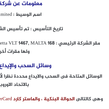
معلومات عن شركة SFX
اسم الوسيط : NSFX Limited
تاريخ التأسيس : تم تأسيس الشركة
ولها مقرات أخر
وسائل السحب والإيداع في
الوسائل المتاحة فى السحب والايداع محددة نظرا لأن
بالاتحاد الاورو
وهى كالتالى
الحوالة البنكية ، والماستر كارد MasterCard او الفيزا Visa ،