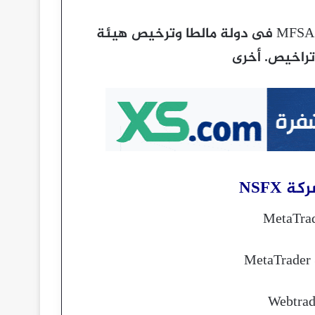
بالإضافة إلى ذلك ، ترخيص هيئة الخدمات المالية MFSA فى دولة مالطا وترخيص هيئة
 تراخيص. أخرى
ركة
NSFX