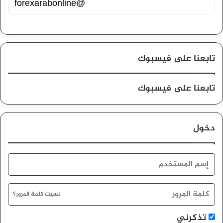
@forexarabonline
تابعنا على فيسبوك
تابعنا على فيسبوك
دخول
نسيت كلمة المرور؟
تذكرني