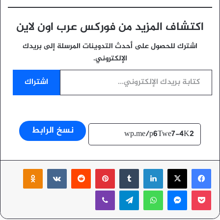
اكتشاف المزيد من فوركس عرب اون لاين
اشترك للحصول على أحدث التدوينات المرسلة إلى بريدك
الإلكتروني.
كتابة بريدك الإلكتروني...
اشتراك
نسخ الرابط
‫X
فيسبوك
لينكدإن
بينتيريست
ssniki
‫Pocket
ماسنجر
واتساب
تيلقرام
ڤايبر