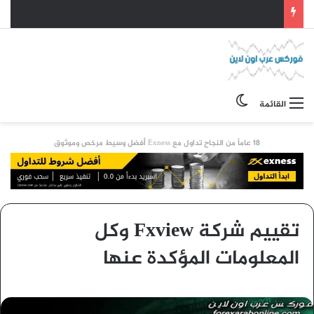
الوضع المظلم
القائمة
18 عاماً من النجاح تداول مع Exness أفضل وسيط مرخص وموثوق
تقييم شركة Fxview وكل
المعلومات المؤكدة عنها