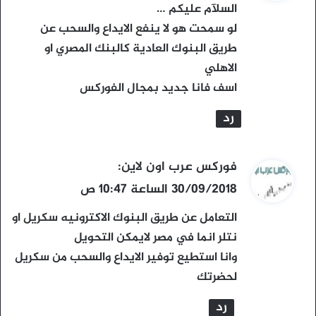
و
السلآم عليكم …
ل
لو سمحت هو لا ينفع الايداع والسحب عن
طريق البنوك العادية كالبنك المصري او
الاهلي
اسف فانا جديد بمجال الفوركس
رد
ي
فوركس عرب اون لاين
:
ق
30/09/2018 الساعة 10:47 ص
و
التعامل عن طريق البنوك الاكترونيه سكريل او
ل
نتلر انما في مصر لايمكن التحويل
وانا استطيع توفير الايداع والسحب من سكريل
لحضرتك
رد