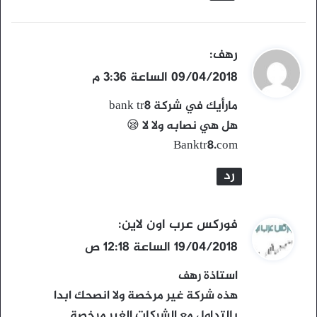
ي
رهف
:
ق
09/04/2018 الساعة 3:36 م
و
مارأيك في شركة bank tr8
ل
هل هي نصابه ولا لا 😪
Banktr8.com
رد
ي
فوركس عرب اون لاين
:
ق
19/04/2018 الساعة 12:18 ص
و
استاذة رهف
ل
هذه شركة غير مرخصة ولا انصحك ابدا
بالتداول مع الشركات الغير مرخصة