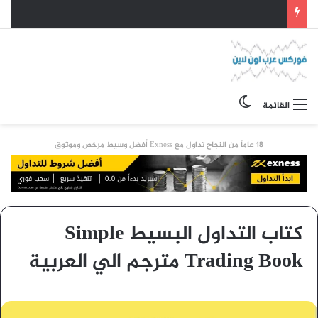
الوضع المظلم
القائمة
18 عاماً من النجاح تداول مع Exness أفضل وسيط مرخص وموثوق
كتاب التداول البسيط Simple
Trading Book مترجم الي العربية