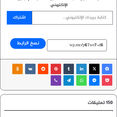
الإلكتروني.
كتابة بريدك الإلكتروني...
اشتراك
نسخ الرابط
‫X
فيسبوك
لينكدإن
بينتيريست
ssniki
‫Pocket
ماسنجر
واتساب
تيلقرام
ڤايبر
‫150 تعليقات