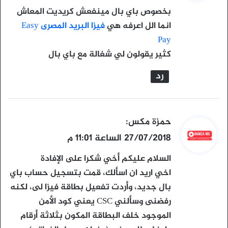
و
بخصوص باي بال مينفعش كريديت المعاش
ل
انما الل اعرفه هي
فيزا البريد المصرى Easy
Pay
كثير يقولون لي شغالة مع باي بال
رد
ي
حمزة مكس
:
ق
27/07/2018 الساعة 11:01 م
و
السلام عليكم أخي شكرا على الإفادة
ل
اخي اريد ان اسألك، قمت بتسجيل حساب باي
بال جديد، وأردت تفعيل بطاقة فيزا لى، لكنه
رفضنى وسألني CSC يعني كود الأمن
الموجود خلف البطاقة المكون بثلاثة أرقام