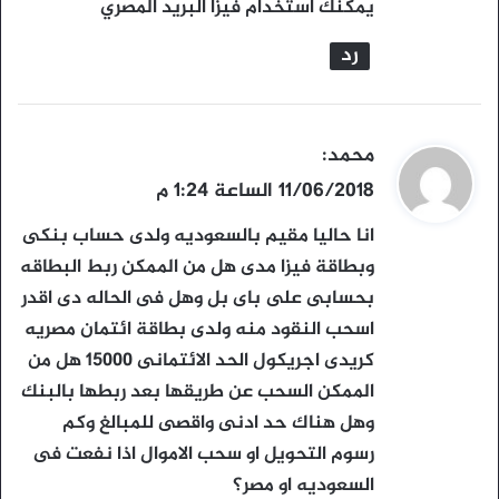
يمكنك استخدام فيزا البريد المصري
ل
رد
ي
محمد
:
ق
11/06/2018 الساعة 1:24 م
و
انا حاليا مقيم بالسعوديه ولدى حساب بنكى
ل
وبطاقة فيزا مدى هل من الممكن ربط البطاقه
بحسابى على باى بل وهل فى الحاله دى اقدر
اسحب النقود منه ولدى بطاقة ائتمان مصريه
كريدى اجريكول الحد الائتمانى 15000 هل من
الممكن السحب عن طريقها بعد ربطها بالبنك
وهل هناك حد ادنى واقصى للمبالغ وكم
رسوم التحويل او سحب الاموال اذا نفعت فى
السعوديه او مصر؟