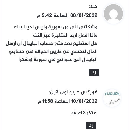
ي
حلا
:
ق
08/01/2022 الساعة 9:42 م
و
مشكلتي اني من سورية وليس لدينا بنك
ل
ماذا افعل اريد المتاجرة عبر النت
هل استطيع بعد فتح حساب البايبال ان ارسل
المال لنفسي عن طريق الحوالة (من حسابي
البايبال الى عنواني في سورية )وشكرا
رد
ي
فوركس عرب اون لاين
:
ق
10/01/2022 الساعة 11:58 م
و
اعتذر لا اعرف
ل
رد