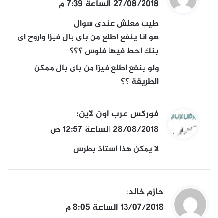
ق
27/08/2018 الساعة 7:39 م
و
طيب معلش عندى سوال
ل
هو انا ينفع اطلع من باى بال فيزا واروح اى
بنك احط فيها فلوس ؟؟؟
ولو ينفع اطلع فيزا من باى بال ممكن
الطريقة ؟؟
ي
فوركس عرب اون لاين
:
ق
28/08/2018 الساعة 12:57 ص
و
لا يمكن هذا استاذ بطرس
ل
ي
حازم خالد
:
ق
13/07/2018 الساعة 8:05 م