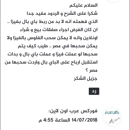
و
السلام عليكم
ل
شكرا على الشرح و الردود مفيد جدا
الذي فهمته انه لا بد من ربط باي بال بفيزا ..
ان كان الغرض اجراء صفقات بيع و شراء
اونلاين وانه لا يمكن سحب الفلوس بالفيزا ولا
يمكن سحبها في مصر .. طيب كيف يتم
سحبها لو عملت فيزا و عملت باي بال و بدات
استقبل ارباح على الباي بال واردت سحبها من
مصر ؟
جزيل الشكر
رد
ي
فوركس عرب اون لاين
:
ق
14/07/2018 الساعة 4:55 م
و