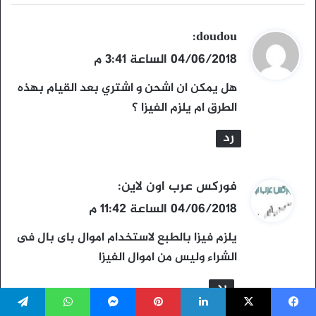
ي
doudou
:
ق
04/06/2018 الساعة 3:41 م
و
هل يمكن ان اشحن و اشتري بعد القيام بهذه
ل
الطرق ام يلزم الفيزا ؟
رد
ي
فوركس عرب اون لاين
:
ق
04/06/2018 الساعة 11:42 م
و
يلزم فيزا بالطبع لاستخدام اموال باى بال فى
ل
الشراء وليس من اموال الفيزا
رد
يسبوك
‫X
لينكدإن
بينتيريست
ماسنجر
واتساب
تيلقرام