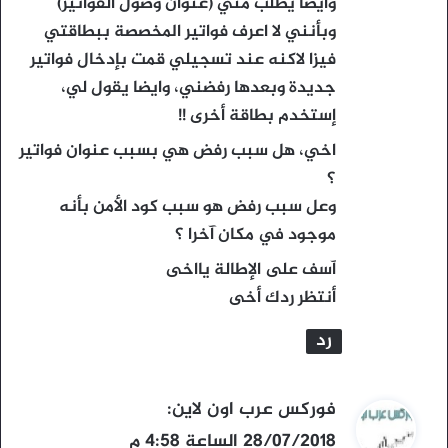
وايضا يطلب مني (عنوان وصول الفواتير)
وبأنني لا اعرف فواتير المخصصة ببطاقتي
فيزا لاكنه عند تسجيلي قمت بإدخال فواتير
جديدة وبعدها رفضني، وايضا يقول لي،
إستخدم بطاقة أخرى !!
اخي، هل سبب رفض هي بسبب عنوان فواتير
؟
وعل سبب رفض هو سبب كود الأمن بأنه
موجود في مكان آخرا ؟
آسف على الإطالة يااخى
أنتظر ردك أخى
رد
ي
فوركس عرب اون لاين
:
ق
28/07/2018 الساعة 4:58 م