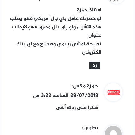
و
استاذ حمزة
ل
لو حضرتك عامل باي بال امريكي فهو يطلب
هذه الاشياء ولو باي بال مصري فهو لايطلب
عنوان
نصيحة امشي رسمي وصحيح مع اي بنك
الكتروني
رد
ي
حمزة مكس
:
ق
29/07/2018 الساعة 3:22 ص
و
شكرا على ردك أخى
ل
ي
بطرس
: