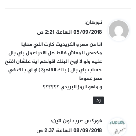
ي
نورهان
:
ق
05/09/2018 الساعة 2:21 ص
و
انا من مصر و الكريديت كارت اللي معايا
ل
مخصص للمعاش فقط هل اقدر اعمل باي بال
عليه ولو لا اروح البنك اقولهم اية علشان افتح
حساب باي بال ( بنك القاهرة ) او اي بنك في
مصر عموما
و ماهو الرمز البريدي ؟؟؟؟؟؟
رد
ي
فوركس عرب اون لاين
:
ق
08/09/2018 الساعة 2:37 ص