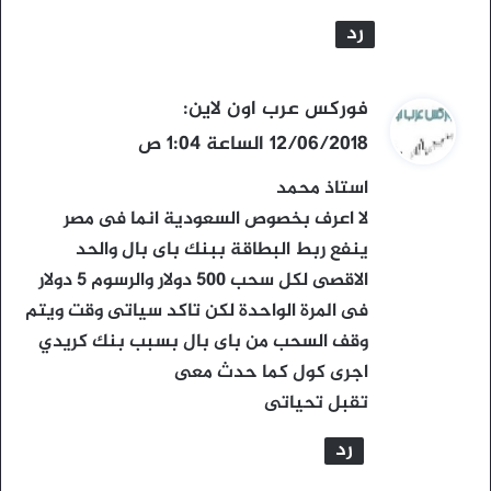
رد
ي
فوركس عرب اون لاين
:
ق
12/06/2018 الساعة 1:04 ص
و
استاذ محمد
ل
لا اعرف بخصوص السعودية انما فى مصر
ينفع ربط البطاقة ببنك باى بال والحد
الاقصى لكل سحب 500 دولار والرسوم 5 دولار
فى المرة الواحدة لكن تاكد سياتى وقت ويتم
وقف السحب من باى بال بسبب بنك كريدي
اجرى كول كما حدث معى
تقبل تحياتى
رد