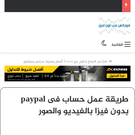
الوضع المظلم
القائمة
18 عاماً من النجاح تداول مع Exness أفضل وسيط مرخص وموثوق
طريقة عمل حساب فى paypal
بدون فيزا بالفيديو والصور