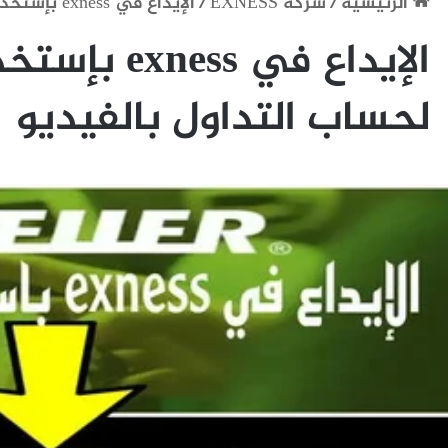
الرئيسية
/
شركة EXNESS
/
الإيداع في exness بإستخدام Neteller لحساب التداول بالفيديو
لحساب التداول بالفيديو