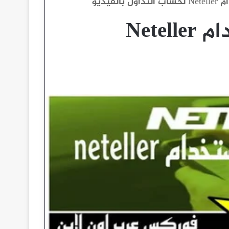
الإيداع في exness بإستخدام Neteller