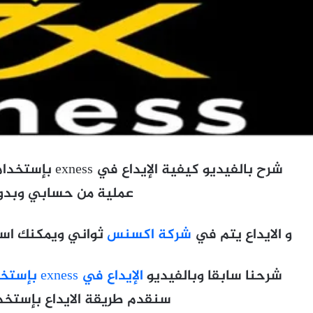
عملية من حسابي وبدو
و الايداع يتم في
شركة اكسنس
ثواني ويمكنك استخ
شرحنا سابقا وبالفيديو
الإيداع في exness بإستخدام بنك skrill
سنقدم طريقة الايداع بإستخ