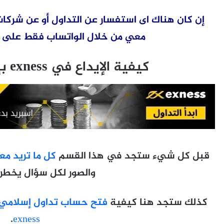
إن كان هناك اى استفسار عن التداول أو عن شركات
معي من خلال الواتساب فقط على رقم 1509066207
كيفية الإيداع في exness بإستخدام Neteller
قبل كل شيء ستجد في هذا القسم
كل ما تريد م
والصور لكل سؤال يخطر 
كذلك ستجد هنا كيفية
فتح حساب تداول إسلامي 
.
exness