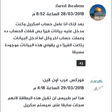
ي
fared ibrahem
:
ق
28/03/2018 الساعة 8:52 م
و
بعد ازنك انا عامل حساب اسكريل وكنت
ل
مدخل عليه بيانات فيزا بس قفلت الحساب ده
وعملت حساب اخر وكل اما ادخل البيانات
بتاعت الفيزا دي يقولي هذه البيانات موجودة
مسبقا
رد
ي
فوركس عرب اون لاين
:
ق
29/03/2018 الساعة 4:18 م
و
هذا امر طبيعى لن تقبل هذه البطاقة لانهم
ل
سجلت سابقا على سيستم سكريل