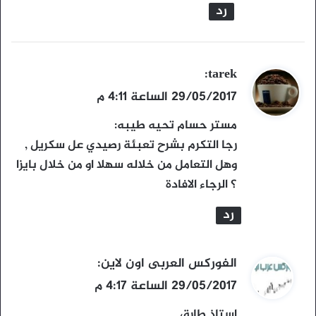
رد
ي
tarek
:
ق
29/05/2017 الساعة 4:11 م
و
مستر حسام تحيه طيبه:
ل
رجا التكرم بشرح تعبئة رصيدي عل سكريل ,
وهل التعامل من خلاله سهلا او من خلال بايزا
؟ الرجاء الافادة
رد
ي
الفوركس العربى اون لاين
:
ق
29/05/2017 الساعة 4:17 م
و
استاذ طارق