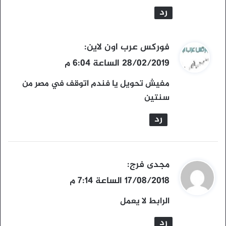
رد
ي
فوركس عرب اون لاين
:
ق
28/02/2019 الساعة 6:04 م
و
مفيش تحويل يا فندم اتوقف في مصر من
ل
سنتين
رد
ي
مجدى فرج
:
ق
17/08/2018 الساعة 7:14 م
و
الرابط لا يعمل
ل
رد