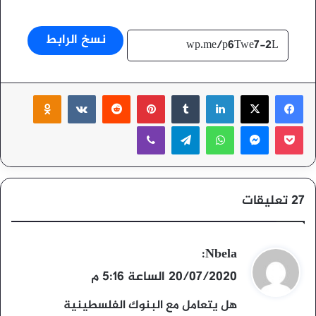
نسخ الرابط
‫X
فيسبوك
لينكدإن
بينتيريست
ssniki
‫Pocket
ماسنجر
واتساب
تيلقرام
ڤايبر
‫27 تعليقات
ي
Nbela
:
ق
20/07/2020 الساعة 5:16 م
و
هل يتعامل مع البنوك الفلسطينية