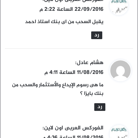
ق
22/09/2016 الساعة 2:22 م
و
يقبل السحب من اى بنك استاذ احمد
ل
رد
ي
هشام عادل
:
ق
11/08/2016 الساعة 4:11 م
و
ما هى رسوم الإيداع والأستثمار والسحب من
ل
بنك بايزا ؟
رد
ي
الفوركس العربى اون لاين
: