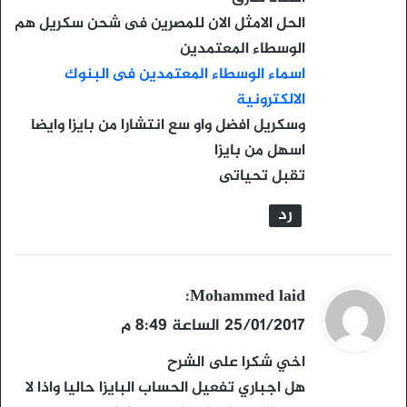
ل
الحل الامثل الان للمصرين فى شحن سكريل هم
الوسطاء المعتمدين
اسماء الوسطاء المعتمدين فى البنوك
الالكترونية
وسكريل افضل واو سع انتشارا من بايزا وايضا
اسهل من بايزا
تقبل تحياتى
رد
ي
Mohammed laid
:
ق
25/01/2017 الساعة 8:49 م
و
اخي شكرا على الشرح
ل
هل اجباري تفعيل الحساب البايزا حاليا واذا لا