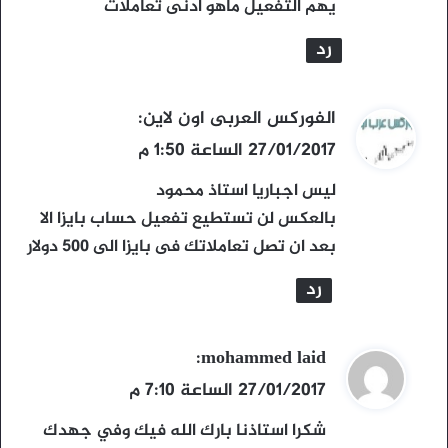
يهم التفعيل ماهو ادنى تعاملات
رد
ي
الفوركس العربى اون لاين
:
ق
27/01/2017 الساعة 1:50 م
و
ليس اجباريا استاذ محمود
ل
بالعكس لن تستطيع تفعيل حساب بايزا الا
بعد ان تصل تعاملاتك فى بايزا الى 500 دولار
رد
ي
mohammed laid
:
ق
27/01/2017 الساعة 7:10 م
و
شكرا استاذنا بارك الله فيك وفي جهدك