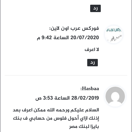
ل
رد
ي
فوركس عرب اون لاين
:
ق
20/07/2020 الساعة 9:42 م
و
لا اعرف
ل
رد
ي
Hasbaa
:
ق
28/02/2019 الساعة 3:53 ص
و
السلام علیکم ورحمه الله ممكن اعرف بعد
ل
إذنك ازاي أحول فلوس من حسابي ف بنك
بايزا لبنك مصر