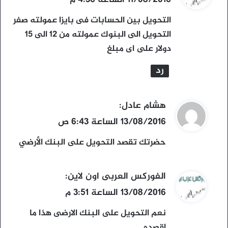
ق
11/08/2016 الساعة 4:36 م
و
التحويل بين الحسابات فى بايزا عمولته صفر
ل
التحويل الى البنوك عمولته من 12 الى 15
دولار على اى مبلغ
رد
ي
هشام عادل
:
ق
13/08/2016 الساعة 6:43 ص
و
حضرتك تقصد التحويل على البنك الأرضي
ل
ي
الفوركس العربى اون لاين
:
ق
13/08/2016 الساعة 3:51 م
و
نعم التحويل على البنك الارضى هذا ما
ل
اقصده