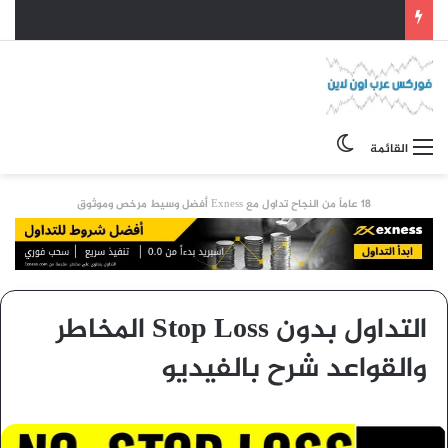
الوضع المظلم
القائمة
18 عاماً من النجاح تداول مع Exness أفضل وسيط مرخص وموثوق
التداول بدون Stop Loss المخاطر
والقواعد شرح بالفيديو