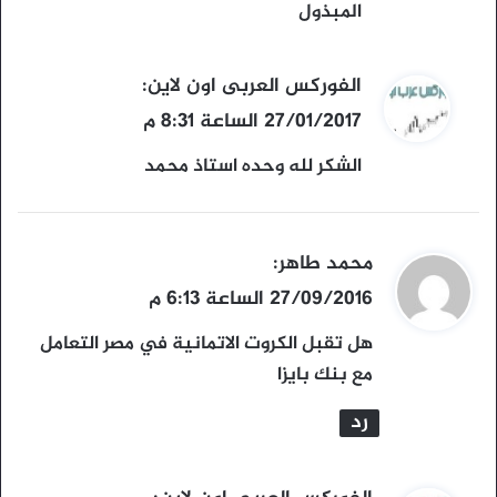
ل
المبذول
ي
الفوركس العربى اون لاين
:
ق
27/01/2017 الساعة 8:31 م
و
الشكر لله وحده استاذ محمد
ل
ي
محمد طاهر
:
ق
27/09/2016 الساعة 6:13 م
و
هل تقبل الكروت الاتمانية في مصر التعامل
ل
مع بنك بايزا
رد