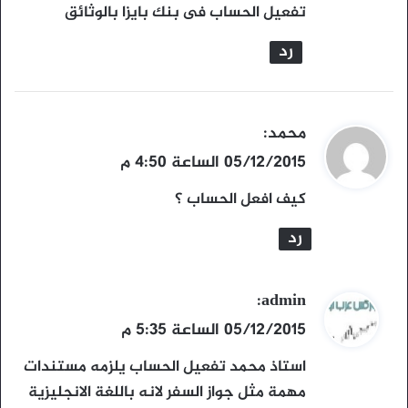
تفعيل الحساب فى بنك بايزا بالوثائق
رد
ي
محمد
:
ق
05/12/2015 الساعة 4:50 م
و
كيف افعل الحساب ؟
ل
رد
ي
admin
:
ق
05/12/2015 الساعة 5:35 م
و
استاذ محمد تفعيل الحساب يلزمه مستندات
ل
مهمة مثل جواز السفر لانه باللغة الانجليزية