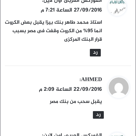
ي
الفوركس العربى اون لاين
:
ق
27/09/2016 الساعة 7:21 م
و
استاذ محمد طاهر بنك بيزا يقبل بعض الكروت
ل
انما 95% من الكروت وقفت فى مصر بسبب
قرار البنك المركزى
رد
ي
AHMED
:
ق
22/09/2016 الساعة 2:09 م
و
يقبل سحب من بنك مصر
ل
رد
ي
الفوركس العربى اون لاين
: