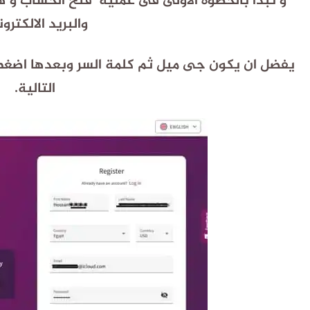
و نبدأ بالخطوة الاولى فى عملية فتح الحساب و هى 
والبريد الالكترو
يفضل ان يكون جى ميل ثم كلمة السر
وبعدها اضغط ع
التالية.