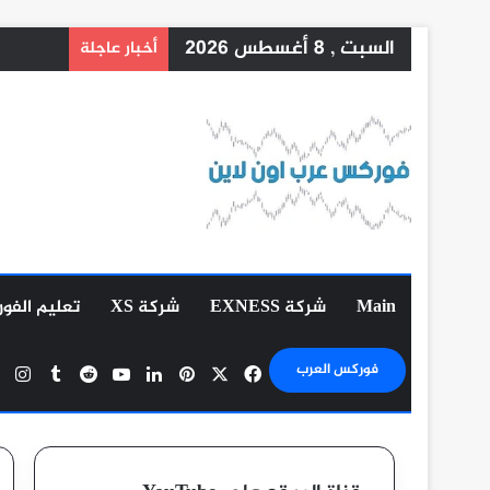
السبت , 8 أغسطس 2026
أخبار عاجلة
Main
شركة EXNESS
شركة XS
تعليم الفو
‫X
فيسبوك
بينتيريست
لينكدإن
‫YouTube
ان
فوركس العرب