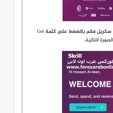
اذهب إلى البريد الالكتروني ستجد رسالة من بنك سكريل فقم بالضغط على كلمة Get
ورة التالية.