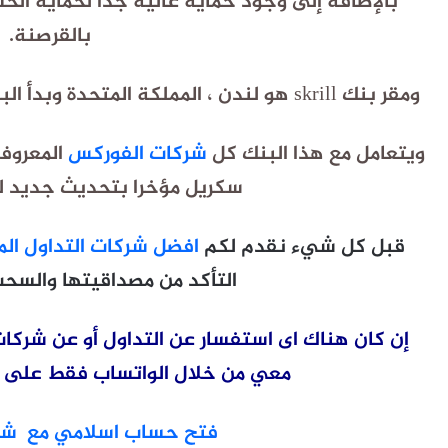
بالإضافة إلى وجود حماية عالية جدا لحماية الحس
بالقرصنة.
ومقر بنك skrill هو لندن ، المملكة المتحدة وبدأ البنك فى العمل شهر يوليو من عام 2001.
ويتعامل مع هذا البنك كل
شركات الفوركس
المعروف
سكريل مؤخرا بتحديث جديد ل
قبل كل شيء نقدم لكم
افضل شركات التداول الم
التأكد من مصداقيتها والسح
إن كان هناك اى استفسار عن التداول أو عن شركات
معي من خلال الواتساب فقط على رقم 1509066207
فتح حساب اسلامي مع شركة SS