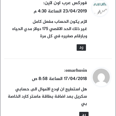
ي
فوركس عرب اون لاين
:
ق
23/04/2019 الساعة 4:30 م
و
لازم يكون الحساب مفعل كامل
ل
غير ذلك الحد الاقصي 175 دولار مدي الحياه
وبارقام صغيره في كل مرة
رد
ي
omarhusin
:
ق
17/04/2018 الساعة 8:58 ص
و
هل استطيع ان اودع الاموال الى حسابي
ل
سكريل بعد اضافة بطاقة ماستر كارد الخاصة
بي
رد