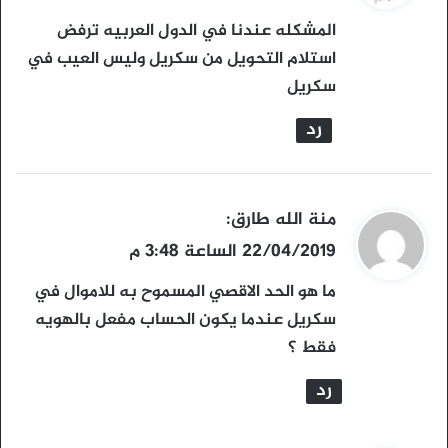
و
المشكله عندنا في الدول العربيه ترفض
ل
استلام التحويل من سكريل وليس العيب في
سكريل
رد
ي
منة الله طارق
:
ق
22/04/2019 الساعة 3:48 م
و
ما هو الحد الاقصي المسموح به للاموال في
ل
سكريل عندما يكون الحساب مفعل بالهويه
فقط ؟
رد