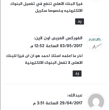
و
فيزا البنك الاهلي تنفع في تفعيل البنوك
ل
الالكترونيه وخصوصا سكريل
رد
ي
الفوركس العربى اون لاين
:
ق
03/05/2017 الساعة 12:52 م
و
اخر ما اعلمه استاذ احمد هو ان اى فيزا للبنك
ل
الاهلى لا تفعل البنوك الالكترونية
رد
ي
عبدالله
:
ق
29/04/2017 الساعة 3:51 م