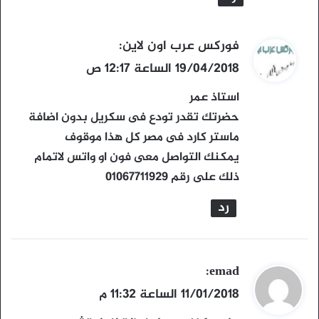
ي
فوركس عرب اون لاين
:
ق
19/04/2018 الساعة 12:17 ص
و
استاذ عمر
ل
حضرتك تقدر تودع فى سكريل بدون اضافة
ماستر كارد فى مصر كل هذا موقوف
يمكنك التواصل معى فون او واتس لاتمام
ذلك على رقم 01067711929
رد
ي
emad
:
ق
11/01/2018 الساعة 11:32 م
و