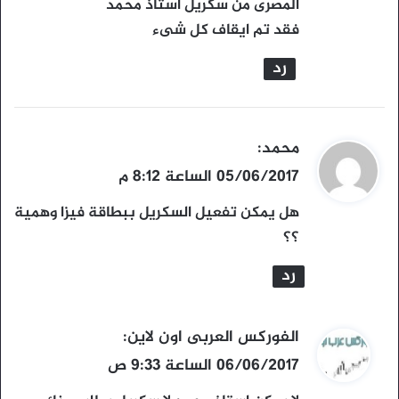
ل
المصرى من سكريل استاذ محمد
فقد تم ايقاف كل شىء
رد
ي
محمد
:
ق
05/06/2017 الساعة 8:12 م
و
هل يمكن تفعيل السكريل ببطاقة فيزا وهمية
ل
؟؟
رد
ي
الفوركس العربى اون لاين
:
ق
06/06/2017 الساعة 9:33 ص
و