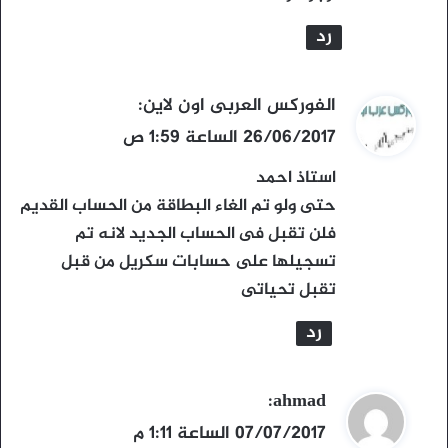
رد
ي
الفوركس العربى اون لاين
:
ق
26/06/2017 الساعة 1:59 ص
و
استاذ احمد
ل
حتى ولو تم الغاء البطاقة من الحساب القديم
فلن تقبل فى الحساب الجديد لانه تم
تسجيلها على حسابات سكريل من قبل
تقبل تحياتى
رد
ي
ahmad
:
ق
07/07/2017 الساعة 1:11 م