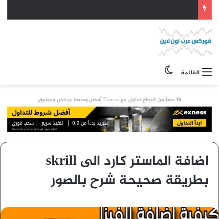
الوضع المظلم
القائمة
18 عاماً من النجاح تداول مع Exness أفضل وسيط مرخص وموثوق
اضافة الماستر كارد الى skrill
بطريقة صحيحة شرح بالصور