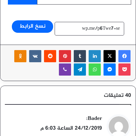
نسخ الرابط
‫X
فيسبوك
لينكدإن
بينتيريست
ssniki
‫Pocket
ماسنجر
واتساب
تيلقرام
ڤايبر
‫40 تعليقات
ي
Bader
:
ق
24/12/2019 الساعة 6:03 م