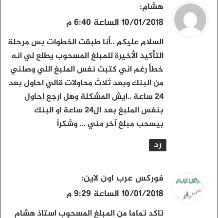
ي
هشام
:
ق
10/01/2018 الساعة 6:40 م
و
السلام عليكم ..أنا طبقت الخطوات بس مرحلة
ل
التأكيد الأخيرة للمبلغ المسحوب يطلع لي انه
خطأ رغم اني كتبت نفس الملبغ اللي وصلني
من البنك وبعد ثلاث محاولات قالي احاول بعد
24 ساعة ..ايش المشكلة وهل ارجع احاول
بنفس الملبغ بعد ال24 ساعة او البنك
بيسحب مبلغ آخر مني … وشكراً
رد
ي
فوركس عرب اون لاين
:
ق
10/01/2018 الساعة 9:29 م
و
تاكد تماما من المبلغ المسحوب استاذ هشام