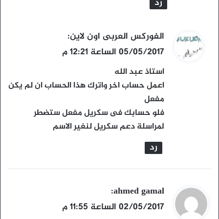
رد
ي
الفوركس العربى اون لاين
:
ق
05/05/2017 الساعة 12:21 م
و
استاذ عبد الله
ل
اعمل حساب اخر واترك هذا الحساب ان لم يكن
مفعل
فلو حسابك فى سكريل مفعل ستضطر
لمراسلة دعم سكريل لنغير الاسم
رد
ي
ahmed gamal
:
ق
02/05/2017 الساعة 11:55 م