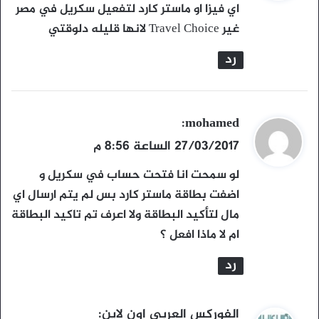
و
اي فيزا او ماستر كارد لتفعيل سكريل في مصر
ل
غير Travel Choice لانها قليله دلوقتي
رد
ي
mohamed
:
ق
27/03/2017 الساعة 8:56 م
و
لو سمحت انا فتحت حساب في سكريل و
ل
اضفت بطاقة ماستر كارد بس لم يتم ارسال اي
مال لتأكيد البطاقة ولا اعرف تم تاكيد البطاقة
ام لا ماذا افعل ؟
رد
ي
الفوركس العربى اون لاين
: