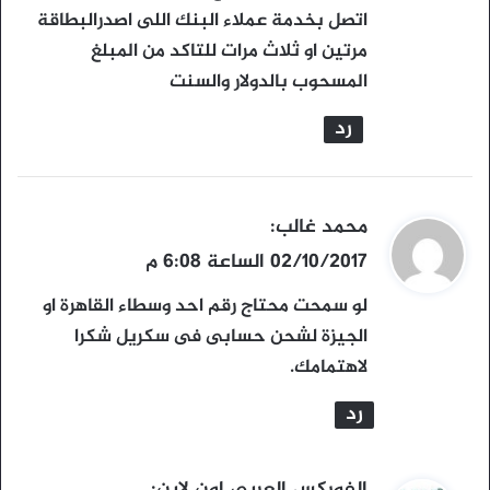
ل
اتصل بخدمة عملاء البنك اللى اصدرالبطاقة
مرتين او ثلاث مرات للتاكد من المبلغ
المسحوب بالدولار والسنت
رد
ي
محمد غالب
:
ق
02/10/2017 الساعة 6:08 م
و
لو سمحت محتاج رقم احد وسطاء القاهرة او
ل
الجيزة لشحن حسابى فى سكريل شكرا
لاهتمامك.
رد
ي
الفوركس العربى اون لاين
: