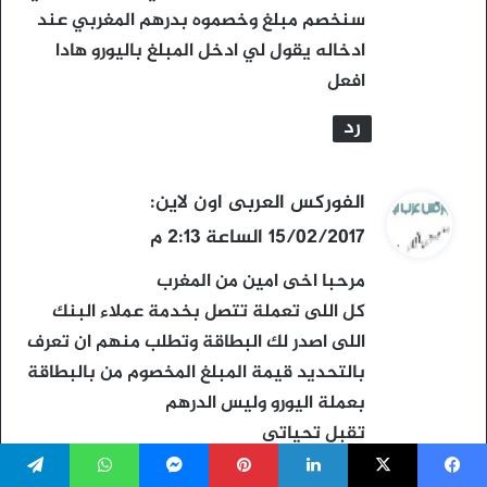
سنخصم مبلغ وخصموه بدرهم المغربي عند
ادخاله يقول لي ادخل المبلغ باليورو هادا
افعل
رد
ي
الفوركس العربى اون لاين
:
ق
15/02/2017 الساعة 2:13 م
و
مرحبا اخى امين من المغرب
ل
كل اللى تعملة تتصل بخدمة عملاء البنك
اللى اصدر لك البطاقة وتطلب منهم ان تعرف
بالتحديد قيمة المبلغ المخصوم من بالبطاقة
بعملة اليورو وليس الدرهم
تقبل تحياتى
رد
يسبوك
‫X
لينكدإن
بينتيريست
ماسنجر
واتساب
تيلقرام