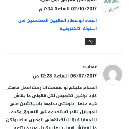
ق
02/10/2017 الساعة 7:34 م
و
اسماء الوسطاء الماليين المعتمدين فى
ل
البنوك الالكترونية
رد
ي
sahar
:
ق
06/07/2017 الساعة 12:28 ص
و
السلام عليكم لو سمحت انا رحت اعمل ماستر
ل
كارد ترافيل تشويس لكن قالولى ما بقاش
فيه منها . دلوقتى بدلوها بابليكشين على
الموبايل تقدر تستخدمه فى التسوق وكده .
انا معايا فيزا البنك الاهلى المصرى debit ولكن
ما نفعتش افعل بيها سكريل وبرده بتاعه