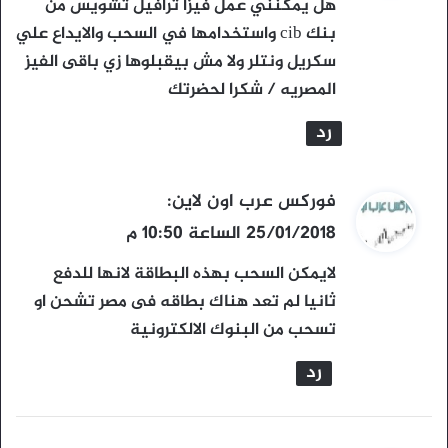
هل يمكنني عمل فيزا ترافيل تشويس من
ل
بنك cib واستخدامها في السحب والايداع علي
سكريل ونتلر ولا مش بيقبلوها زي باقى الفيز
المصريه / شكرا لحضرتك
رد
ي
فوركس عرب اون لاين
:
ق
25/01/2018 الساعة 10:50 م
و
لايمكن السحب بهذه البطاقة لانها للدفع
ل
ثانيا لم تعد هناك بطاقه فى مصر تشحن او
تسحب من البنوك الالكترونية
رد