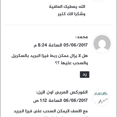
و
الله يعطيك العافية
ل
وشكرا الك كتير
ي
محمد
:
ق
05/06/2017 الساعة 8:24 م
و
هل لا يزال ممكن ربط فيزا البريد بالسكريل
ل
والسحب عليها ؟؟
رد
ي
الفوركس العربى اون لاين
:
ق
06/06/2017 الساعة 1:12 ص
و
مع الاسف لايمكن السحب على فيزا البريد