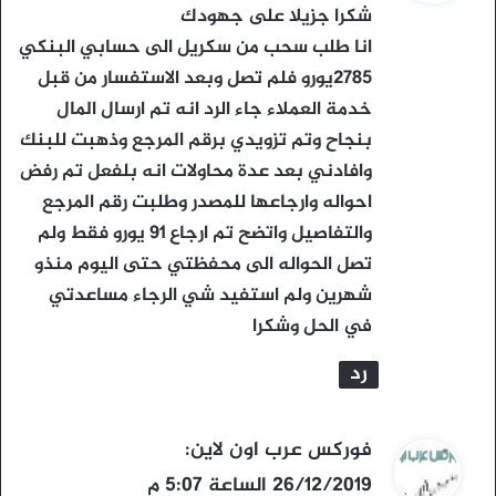
و
شكرا جزيلا على جهودك
ل
انا طلب سحب من سكريل الى حسابي البنكي
2785يورو فلم تصل وبعد الاستفسار من قبل
خدمة العملاء جاء الرد انه تم ارسال المال
بنجاح وتم تزويدي برقم المرجع وذهبت للبنك
وافادني بعد عدة محاولات انه بلفعل تم رفض
احواله وارجاعها للمصدر وطلبت رقم المرجع
والتفاصيل واتضح تم ارجاع ٩١ يورو فقط ولم
تصل الحواله الى محفظتي حتى اليوم منذو
شهرين ولم استفيد شي الرجاء مساعدتي
في الحل وشكرا
رد
ي
فوركس عرب اون لاين
:
ق
26/12/2019 الساعة 5:07 م