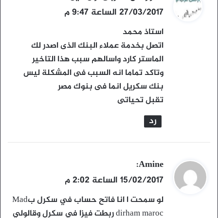
ق
27/03/2017 الساعة 9:47 م
و
استاذ محمد
ل
اتصل بخدمة عملاء البنك الذى اصدر لك
الماستر كارد واسالهم سبب هذا التاخير
وتاكد تماما انه السبب فى المشكلة ليس
بنك سكريل انما فى بنوك مصر
تقبل تحياتى
رد
ي
Amine
:
ق
15/02/2017 الساعة 2:02 م
و
لو سمحت ا انا فاتح حساب في سكرل بMad
ل
dirham maroc ربطت فيزا في سكرل وقالولي