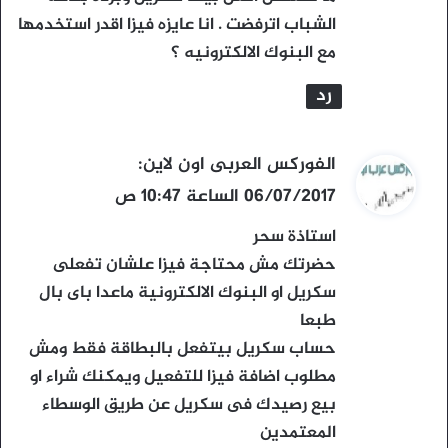
الشباب اترفضت . انا عايزه فيزا اقدر استخدمها
مع البنوك الالكترونيه ؟
رد
ي
الفوركس العربى اون لاين
:
ق
06/07/2017 الساعة 10:47 ص
و
استاذة سحر
ل
حضرتك مش محتاجة فيزا علشان تفعلى
سكريل او البنوك الالكترونية ماعدا باى بال
طبعا
حساب سكريل بيتفعل بالبطاقة فقط ومش
مطلوب اضافة فيزا للتفعيل ويمكنك شراء او
بيع رصيدك فى سكريل عن طريق الوسطاء
المعتمدين