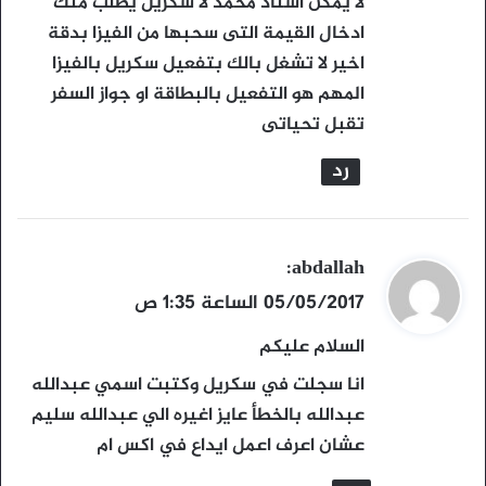
لا يمكن استاذ محمد لا سكريل يطلب منك
ل
ادخال القيمة التى سحبها من الفيزا بدقة
اخير لا تشغل بالك بتفعيل سكريل بالفيزا
المهم هو التفعيل بالبطاقة او جواز السفر
تقبل تحياتى
رد
ي
abdallah
:
ق
05/05/2017 الساعة 1:35 ص
و
السلام عليكم
ل
انا سجلت في سكريل وكتبت اسمي عبدالله
عبدالله بالخطأ عايز اغيره الي عبدالله سليم
عشان اعرف اعمل ايداع في اكس ام