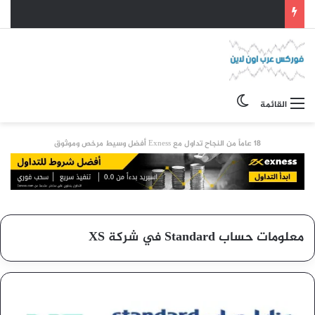
الوضع المظلم
القائمة
18 عاماً من النجاح تداول مع Exness أفضل وسيط مرخص وموثوق
معلومات حساب Standard في شركة XS