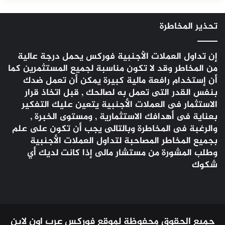
تحذير المخاطرة
إن تداول العملات الأجنبية
فوركس
يحمل درجة عالية
من المخاطر وقد لا تكون مناسبة لجميع المستثمرين كما
أن إستخدام رافعة مالية كبيرة يمكن أن تعمل ضدك
بنفس القدر التى تعمل به لصالحك , قبل اتخاذ قرار
الاستثمار فى العملات الأجنبية يتعين عليك التفكير
بعناية فى أهدافك الاستثمارية , ومستوى الخبرة ,
والرغبة فى المخاطرة وبالتالى يجب أن تكون على علم
بجميع المخاطر المصاحبة لتداول العملات الأجنبية
وطلب المشورة من مستشار مالى إذا كانت لديك أي
شكوك
جميع الحقوق محفوظة لموقع فوركس عرب اون لاين