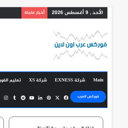
الأحد , 9 أغسطس 2026
أخبار عاجلة
Main
شركة EXNESS
شركة XS
تعليم الفو
‫X
فيسبوك
بينتيريست
لينكدإن
‫YouTube
ان
فوركس العرب