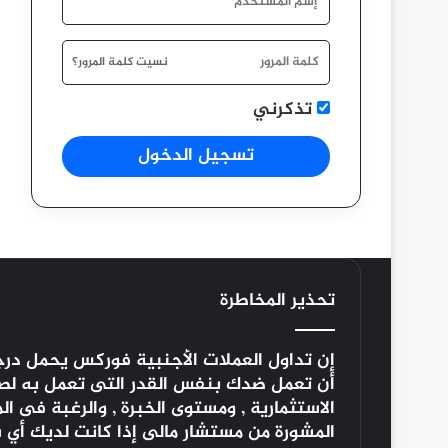
نسيت كلمة المرور؟
تذكرني
تسجيل الدخول
تحذير المخاطرة
إن تداول العملات الأجنبية
فوركس
يحمل درجة
أن تعمل ضدك بنفس القدر التى تعمل به لصالح
الاستثمارية , ومستوى الخبرة , والرغبة فى 
المشورة من مستشار مالى إذا كانت لديك أي