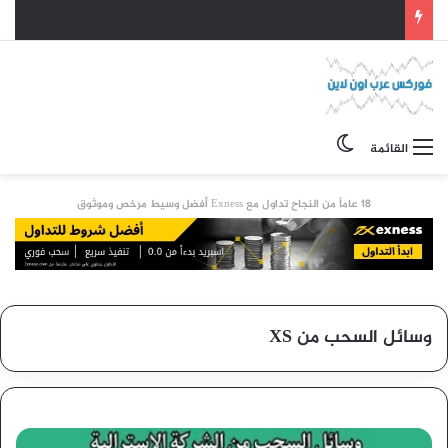
الوضع المظلم
القائمة
18 عاماً من النجاح تداول مع Exness أفضل وسيط مرخص وموثوق
وسائل السحب من XS