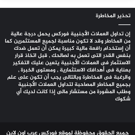
تحذير المخاطرة
إن تداول العملات الأجنبية
فوركس
يحمل درجة عالية
من المخاطر وقد لا تكون مناسبة لجميع المستثمرين كما
أن إستخدام رافعة مالية كبيرة يمكن أن تعمل ضدك
بنفس القدر التى تعمل به لصالحك , قبل اتخاذ قرار
الاستثمار فى العملات الأجنبية يتعين عليك التفكير
بعناية فى أهدافك الاستثمارية , ومستوى الخبرة ,
والرغبة فى المخاطرة وبالتالى يجب أن تكون على علم
بجميع المخاطر المصاحبة لتداول العملات الأجنبية
وطلب المشورة من مستشار مالى إذا كانت لديك أي
شكوك
جميع الحقوق محفوظة لموقع فوركس عرب اون لاين