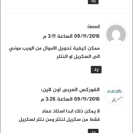
رد
ي
imad
:
ق
09/11/2016 الساعة 3:11 م
و
ممكن كيفية تحويل الاموال من الويب موني
ل
الى السكريل او النتلر
رد
ي
الفوركس العربى اون لاين
:
ق
09/11/2016 الساعة 3:26 م
و
لا يمكن ذلك ابدا استاذ عماد
ل
فقط من سكريل لنتلر ومن نتلر لسكريل
رد