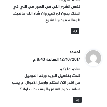
استاذ شريف
ل
نفس الشرح اللي في الصور هي اللي في
البنك بدون اي تغير وان شاء الله هاضيف
للمقالة فيديو للشرح
رد
ي
احمد
:
ق
12/10/2017 الساعة 8:43 م
و
سلام عليكم
ل
قمت بتفعيل البريد ورقم الموبيل
هل اقدر الان استلم وارسل الاموال ام يجب
اضافت جواز السفر والمستندات اولا ؟
رد