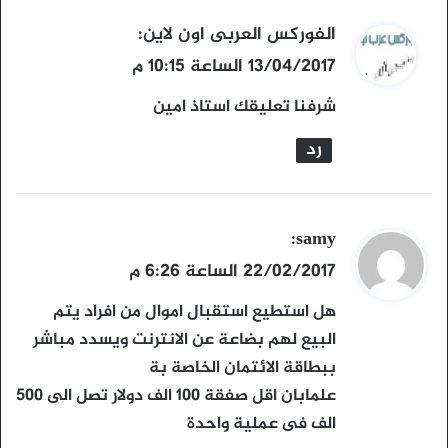
ي
الفوركس العربى اون لاين
:
ق
13/04/2017 الساعة 10:15 م
و
شرفنا تعليقك استاذ امين
ل
رد
ي
samy
:
ق
22/02/2017 الساعة 6:26 م
و
هل استطيع استقبال اموال من افراد يتم
ل
البيع لهم بضاعة عن الانترنت ويسدد مباشر
ببطاقة الائتمان الخاصة بة
علمابان اقل صفقة 100 الف دولار تصل الى 500
الف فى عملية واحدة