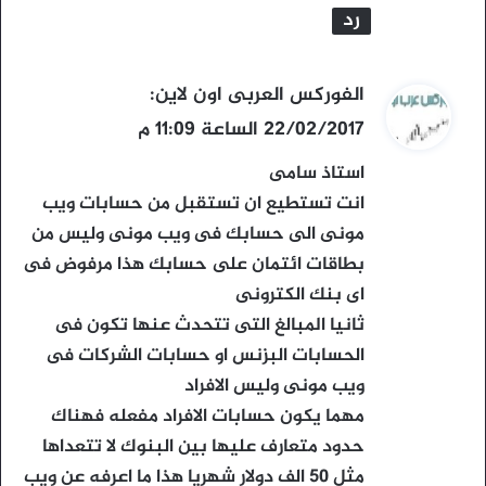
رد
ي
الفوركس العربى اون لاين
:
ق
22/02/2017 الساعة 11:09 م
و
استاذ سامى
ل
انت تستطيع ان تستقبل من حسابات ويب
مونى الى حسابك فى ويب مونى وليس من
بطاقات ائتمان على حسابك هذا مرفوض فى
اى بنك الكترونى
ثانيا المبالغ التى تتحدث عنها تكون فى
الحسابات البزنس او حسابات الشركات فى
ويب مونى وليس الافراد
مهما يكون حسابات الافراد مفعله فهناك
حدود متعارف عليها بين البنوك لا تتعداها
مثل 50 الف دولار شهريا هذا ما اعرفه عن ويب