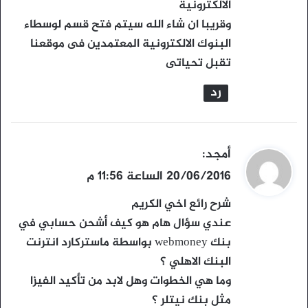
ل
الالكترونية
وقريبا ان شاء الله سيتم فتح قسم لوسطاء
البنوك الالكترونية المعتمدين فى موقعنا
تقبل تحياتى
رد
ي
أمجد
:
ق
20/06/2016 الساعة 11:56 م
و
شرح رائع اخي الكريم
ل
عندي سؤال هام هو كيف أشحن حسابي في
بنك webmoney بواسطة ماستركارد انترنت
البنك الاهلي ؟
وما هي الخطوات وهل لابد من تأكيد الفيزا
مثل بنك نيتلر ؟