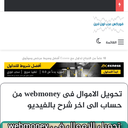
الوضع المظلم
القائمة
18 عاماً من النجاح تداول مع Exness أفضل وسيط مرخص وموثوق
تحويل الاموال فى webmoney من
حساب الى اخر شرح بالفيديو