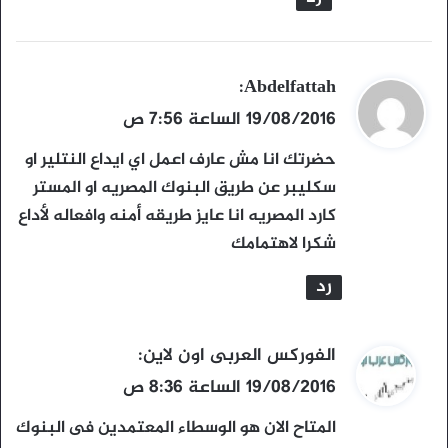
ي
Abdelfattah
:
ق
19/08/2016 الساعة 7:56 ص
و
حضرتك انا مش عارف اعمل اي ايداع النتلير او
ل
سكليبر عن طريق البنوك المصريه او المستر
كارد المصريه انا عايز طريقه أمنه وافعاله لأداع
شكرا لاهتمامك
رد
ي
الفوركس العربى اون لاين
:
ق
19/08/2016 الساعة 8:36 ص
و
المتاح الان هو الوسطاء المعتمدين فى البنوك