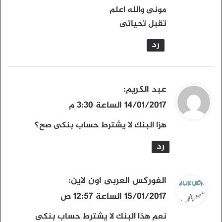
مونى والله اعلم
تقبل تحياتى
رد
ي
عبد الكريم
:
ق
14/01/2017 الساعة 3:30 م
و
هزا البنك لا يشترط حساب بنكى صح؟
ل
رد
ي
الفوركس العربى اون لاين
:
ق
15/01/2017 الساعة 12:57 ص
و
نعم هذا البنك لا يشترط حساب بنكى