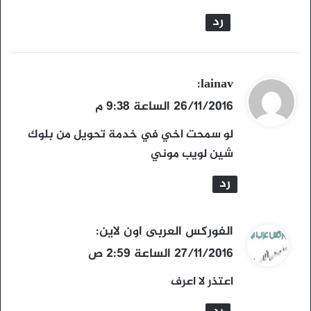
ل
رد
ي
lainav
:
ق
26/11/2016 الساعة 9:38 م
و
لو سمحت اخي في خدمة تحويل من بلوك
ل
شين لويب موني
رد
ي
الفوركس العربى اون لاين
:
ق
27/11/2016 الساعة 2:59 ص
و
اعتذر لا اعرف
ل