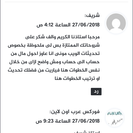
ي
شريف
:
ق
27/06/2018 الساعة 4:12 ص
و
مرحبا استاذنا الكريم والف شكر على
ل
شروحاتك الممتازة بس لى ملحوظة بخصوص
تحديثات الويب مونى انا عاوز احول مال من
حساب الى حساب ومش واضح ازاى من خلال
نفس الخطوات هنا فياريت من فضلك تحديث
او ترتيب الخطوات هنا
رد
ي
فوركس عرب اون لاين
:
ق
27/06/2018 الساعة 9:23 ص
و