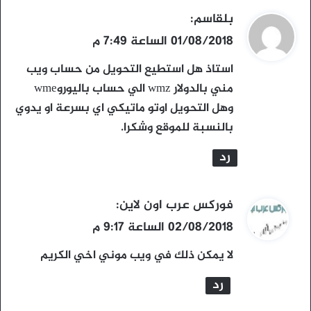
ي
بلقاسم
:
ق
01/08/2018 الساعة 7:49 م
و
استاذ هل استطيع التحويل من حساب ويب
ل
مني بالدولار wmz الي حساب باليوروwme
وهل التحويل اوتو ماتيكي اي بسرعة او يدوي
بالنسبة للموقع وشكرا.
رد
ي
فوركس عرب اون لاين
:
ق
02/08/2018 الساعة 9:17 م
و
لا يمكن ذلك في ويب موني اخي الكريم
ل
رد