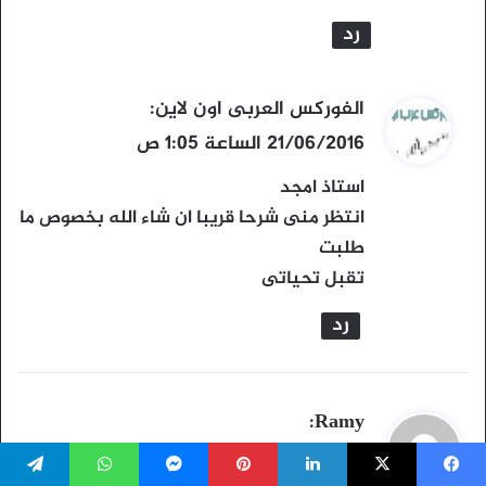
رد
ي
الفوركس العربى اون لاين
:
ق
21/06/2016 الساعة 1:05 ص
و
استاذ امجد
ل
انتظر منى شرحا قريبا ان شاء الله بخصوص ما
طلبت
تقبل تحياتى
رد
ي
Ramy
:
ق
02/03/2016 الساعة 2:31 م
يسبوك
‫X
لينكدإن
بينتيريست
ماسنجر
واتساب
تيلقرام