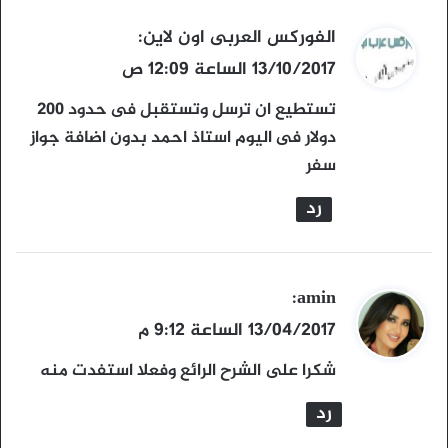
ي
الفوركس العربى اون لاين
:
ق
13/10/2017 الساعة 12:09 ص
و
تستطيع ان ترسل وتستقبل فى حدود 200
ل
دولار فى اليوم استاذ احمد بدون اضافة جواز
سفر
رد
ي
amin
:
ق
13/04/2017 الساعة 9:12 م
و
شكرا على الشرح الرائع وفعلا استفدت منه
ل
رد