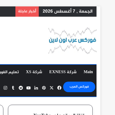
الجمعة , 7 أغسطس 2026
أخبار عاجلة
Main
شركة EXNESS
شركة XS
تعليم الفو
‫X
فيسبوك
بينتيريست
لينكدإن
‫YouTube
ان
فوركس العرب