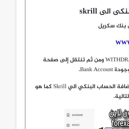
الى skrill
 بنك سكريل
WWW
بعد ذلك من القائمة الجانبية أنقر علي كلمة WITHDRAW ومن ثم تنتقل إلى صفحة
Bank Ac.
عند ذلك قم بالنقر على Add now حتى تتمكن من اضافة الحساب البنكي الي Skrill كما هو
الية.