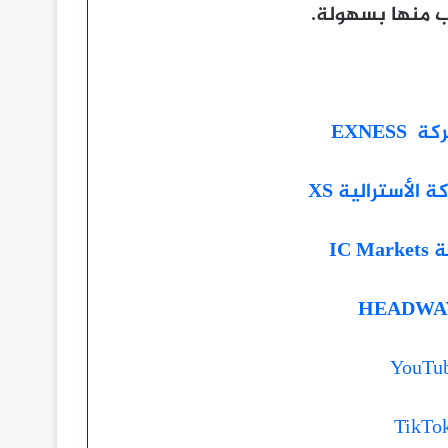
ب منها بسهولة.
EXNE
لأسترالية XS
IC
YouTu
TikTo