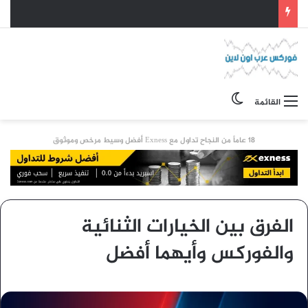
الوضع المظلم
القائمة
18 عاماً من النجاح تداول مع Exness أفضل وسيط مرخص وموثوق
الفرق بين الخيارات الثنائية
والفوركس وأيهما أفضل