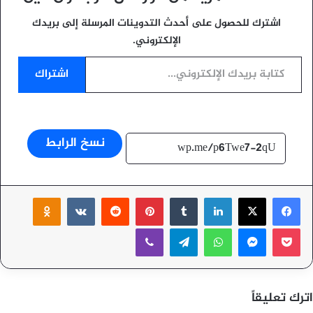
اشترك للحصول على أحدث التدوينات المرسلة إلى بريدك
الإلكتروني.
كتابة بريدك الإلكتروني...
اشتراك
نسخ الرابط
‫X
فيسبوك
لينكدإن
بينتيريست
ssniki
‫Pocket
ماسنجر
واتساب
تيلقرام
ڤايبر
اترك تعليقاً