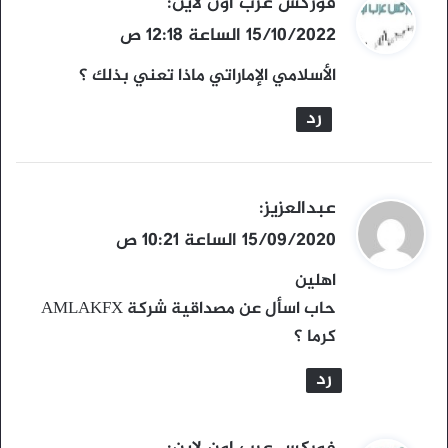
ي
فوركس عرب اون لاين
:
ق
15/10/2022 الساعة 12:18 ص
و
الأسلامي الإماراتي ماذا تعني بذلك ؟
ل
رد
ي
عبدالعزيز
:
ق
15/09/2020 الساعة 10:21 ص
و
اهلين
ل
حاب اسأل عن مصداقية شركة AMLAKFX
كرما ؟
رد