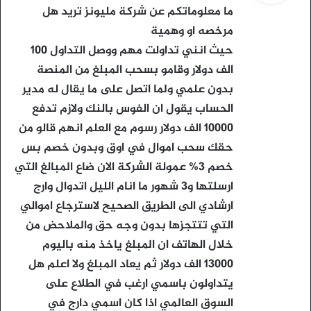
و
ما معلوماتكم عن شركة مليونز تريد هل
ل
مرخصه او وهمية
حيث انني تداولت مهم ووصل التداول 100
الف دولار وقامو بسحب المبلغ من المنصة
بدون علمي ولما اتصل على ما يقال له مدير
الحساب يقول ان الفوس بالنك ولازم تدفع
10000 الف دولار رسوم مع العلم انهم قالو من
حقك سحب اموال في اوق وبدون خصم بس
خصم 3% عمولة الشركة الان ضاع المبالغ التي
ارسلتها و3 شهور ما انام الليل اتدوال وارج
ارشادي الى الطريق الصحيح لاسترجاع اموالي
التي تتتجزها بدون وجه حق والملاحض من
خلال الهاتف ان المبلغ ياخذ منه باليوم
13000 الف دولار ثم يعاد المبلغ ولا اعلم هل
يتداولون باسمي ارغب في الطلاع على
السوق العالمي اذا كان اسمي دارج في