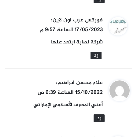
ي
فوركس عرب اون لاين
:
ق
17/05/2023 الساعة 9:57 م
و
شركة نصابة ابتعد عنها
ل
رد
ي
علاء محسن ابراهيم
:
ق
15/10/2022 الساعة 6:39 ص
و
أعني المصرف الأسلامي الإماراتي
ل
رد