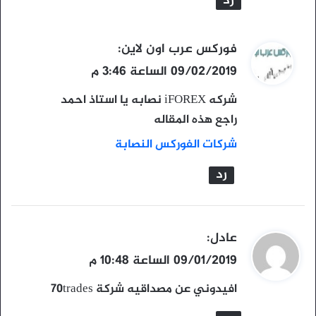
رد
ي
فوركس عرب اون لاين
:
ق
09/02/2019 الساعة 3:46 م
و
شركه iFOREX نصابه يا استاذ احمد
ل
راجع هذه المقاله
شركات الفوركس النصابة
رد
ي
عادل
:
ق
09/01/2019 الساعة 10:48 م
و
افيدوني عن مصداقيه شركة 70trades
ل