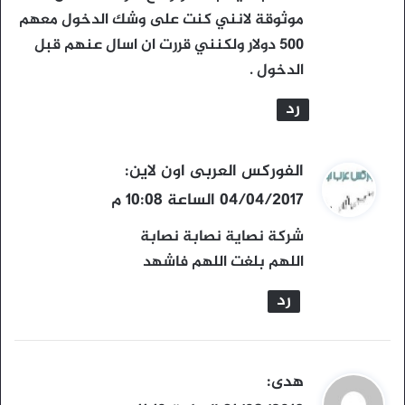
ل
موثوقة لانني كنت على وشك الدخول معهم
500 دولار ولكنني قررت ان اسال عنهم قبل
الدخول .
رد
ي
الفوركس العربى اون لاين
:
ق
04/04/2017 الساعة 10:08 م
و
شركة نصاية نصابة نصابة
ل
اللهم بلغت اللهم فاشهد
رد
ي
هدى
: