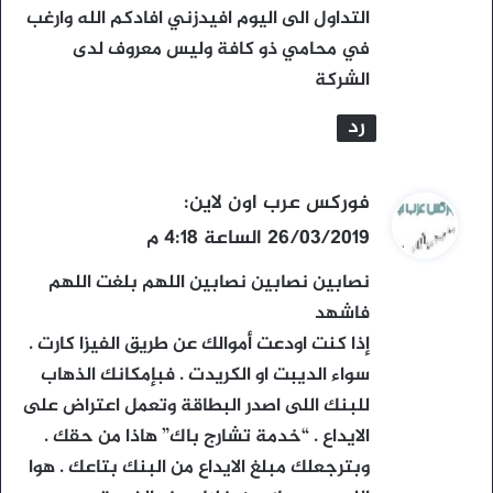
التداول الى اليوم افيدزني افادكم الله وارغب
في محامي ذو كافة وليس معروف لدى
الشركة
رد
ي
فوركس عرب اون لاين
:
ق
26/03/2019 الساعة 4:18 م
و
نصابين نصابين نصابين اللهم بلغت اللهم
ل
فاشهد
إذا كنت اودعت أموالك عن طريق الفيزا كارت .
سواء الديبت او الكريدت . فبإمكانك الذهاب
للبنك اللى اصدر البطاقة وتعمل اعتراض على
الايداع . “خدمة تشارج باك” هاذا من حقك .
وبترجعلك مبلغ الايداع من البنك بتاعك . هوا