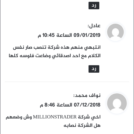
رد
ي
عادل
:
ق
09/01/2019 الساعة 10:45 م
و
انتبهي منهم هذه شركة تنصب صار نفس
ل
الكلام مع احد اصدقائي وضاعت فلوسه كلها
رد
ي
نواف محمد
:
ق
07/12/2018 الساعة 8:46 م
و
اخي شركة MILLIONSTRADER وش وضعهم
ل
هل الشركة نصابه