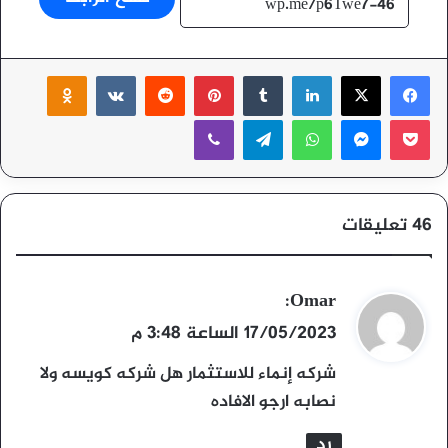
‫X
فيسبوك
لينكدإن
بينتيريست
ssniki
‫Pocket
ماسنجر
واتساب
تيلقرام
ڤايبر
‫46 تعليقات
ي
Omar
:
ق
17/05/2023 الساعة 3:48 م
و
شركه إنماء للاستثمار هل شركه كويسه ولا
ل
نصابه ارجو الافاده
رد