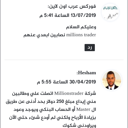
ي
فوركس عرب اون لاين
:
ق
13/07/2019 الساعة 5:41 م
و
وعليكم السلام
ل
millions trader نصابين ابعدي عنهم
رد
ي
Hesham
:
ق
30/04/2019 الساعة 5:55 م
و
شركة Millionstrader اتصلت علي وطالبين
ل
مني إيداع مبلغ 250 دولار بحد أدنى عن طريق
ال Master أو الحساب البنكي ويوجد وعود
بزيادة الأرباح ولكني لم أودع شئء حتي الآن
ويراودني شكوك