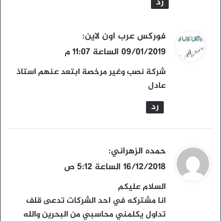
رد
ي
فوركس عرب اون لاين
:
ق
09/01/2019 الساعة 11:07 م
و
شركة نصب وغير مرخصة ابتعد عنهم استاذ
ل
عادل
رد
ي
حمده الزهراني
:
ق
16/12/2018 الساعة 5:12 ص
و
السلام عليكم
ل
انا مشتركه في احد الشركات تدعى قلف
تداول يكلمني محاسبي من البحرين والله