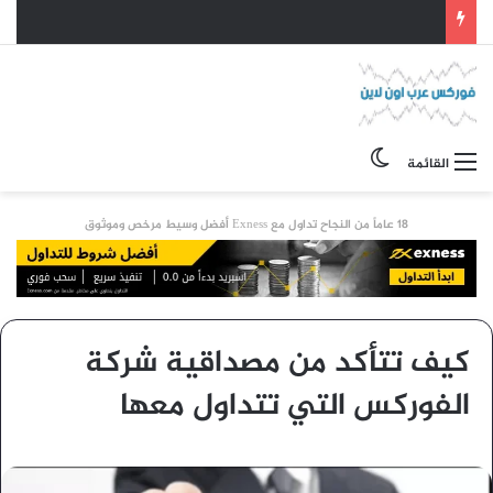
الوضع المظلم
القائمة
18 عاماً من النجاح تداول مع Exness أفضل وسيط مرخص وموثوق
كيف تتأكد من مصداقية شركة
الفوركس التي تتداول معها