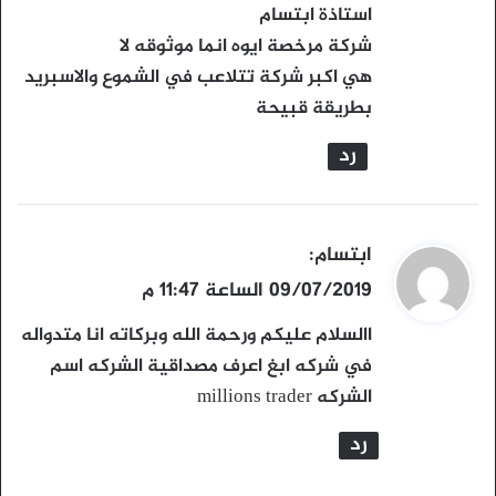
و
استاذة ابتسام
ل
شركة مرخصة ايوه انما موثوقه لا
هي اكبر شركة تتلاعب في الشموع والاسبريد
بطريقة قبيحة
رد
ي
ابتسام
:
ق
09/07/2019 الساعة 11:47 م
و
االسلام عليكم ورحمة الله وبركاته انا متدواله
ل
في شركه ابغ اعرف مصداقية الشركه اسم
الشركه millions trader
رد