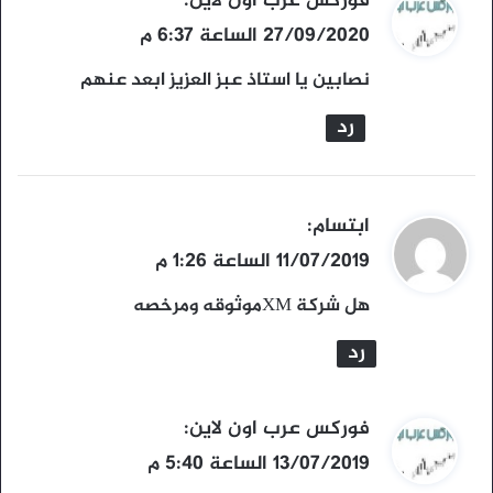
ي
فوركس عرب اون لاين
:
ق
27/09/2020 الساعة 6:37 م
و
نصابين يا استاذ عبز العزيز ابعد عنهم
ل
رد
ي
ابتسام
:
ق
11/07/2019 الساعة 1:26 م
و
هل شركة XMموثوقه ومرخصه
ل
رد
ي
فوركس عرب اون لاين
:
ق
13/07/2019 الساعة 5:40 م