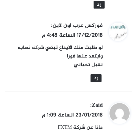
رد
ي
فوركس عرب اون لاين
:
ق
17/12/2018 الساعة 4:48 م
و
لو طلبت منك الايداع تبقي شركة نصابه
ل
وابتعد عنها فورا
تقبل تحياتي
رد
ي
Zaid
:
ق
23/01/2018 الساعة 1:09 م
و
ماذا عن شركة FXTM
ل