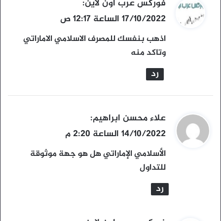
ي
فوركس عرب اون لاين
:
ق
17/10/2022 الساعة 12:17 ص
و
اذهب بنفسك للمصرف الاسلامي الاماراتي
ل
وتاكد منه
رد
ي
علاء محسن ابراهيم
:
ق
14/10/2022 الساعة 2:20 م
و
الأسلامي الإماراتي هل هو جهة موثوقة
ل
للتداول
رد