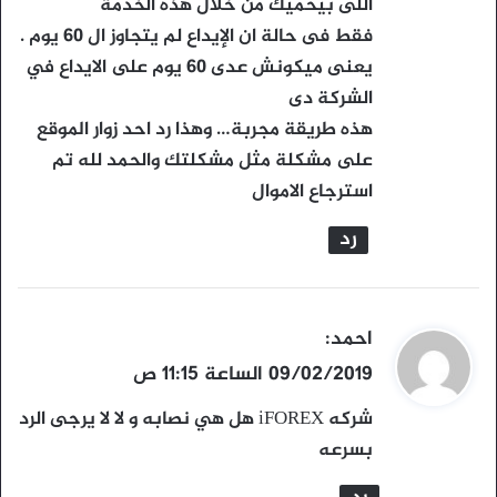
اللى بيحميك من خلال هذه الخدمة
فقط فى حالة ان الإيداع لم يتجاوز ال 60 يوم .
يعنى ميكونش عدى 60 يوم على الايداع في
الشركة دى
هذه طريقة مجربة… وهذا رد احد زوار الموقع
على مشكلة مثل مشكلتك والحمد لله تم
استرجاع الاموال
رد
ي
احمد
:
ق
09/02/2019 الساعة 11:15 ص
و
شركه iFOREX هل هي نصابه و لا لا يرجى الرد
ل
بسرعه