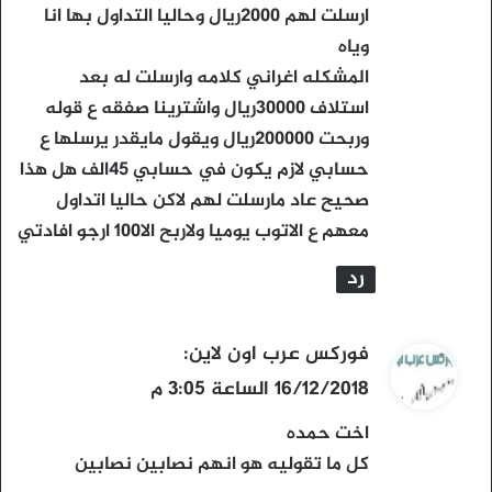
ارسلت لهم 2000ريال وحاليا التداول بها انا
وياه
المشكله اغراني كلامه وارسلت له بعد
استلاف 30000ريال واشترينا صفقه ع قوله
وربحت 200000ريال ويقول مايقدر يرسلها ع
حسابي لازم يكون في حسابي 45الف هل هذا
صحيح عاد مارسلت لهم لاكن حاليا اتداول
معهم ع الاتوب يوميا ولاربح الا100 ارجو افادتي
رد
ي
فوركس عرب اون لاين
:
ق
16/12/2018 الساعة 3:05 م
و
اخت حمده
ل
كل ما تقوليه هو انهم نصابين نصابين