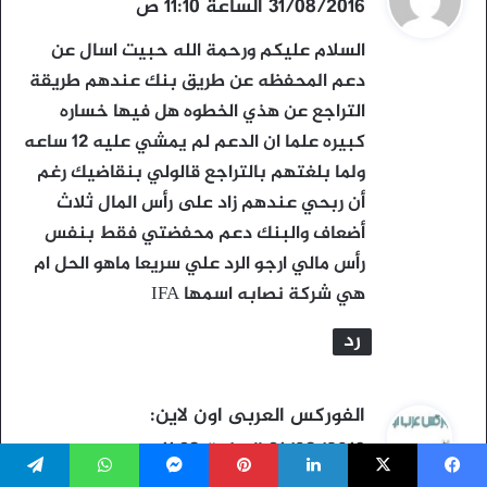
ق
31/08/2016 الساعة 11:10 ص
و
السلام عليكم ورحمة الله حبيت اسال عن
ل
دعم المحفظه عن طريق بنك عندهم طريقة
التراجع عن هذي الخطوه هل فيها خساره
كبيره علما ان الدعم لم يمشي عليه 12 ساعه
ولما بلغتهم بالتراجع قالولي بنقاضيك رغم
أن ربحي عندهم زاد على رأس المال ثلاث
أضعاف والبنك دعم محفضتي فقط بنفس
رأس مالي ارجو الرد علي سريعا ماهو الحل ام
هي شركة نصابه اسمها IFA
رد
ي
الفوركس العربى اون لاين
:
ق
31/08/2016 الساعة 11:38 ص
و
يسبوك
‫X
لينكدإن
بينتيريست
ماسنجر
واتساب
تيلقرام