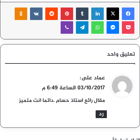
‫X
فيسبوك
لينكدإن
بينتيريست
ssniki
‫Pocket
ماسنجر
واتساب
تيلقرام
ڤايبر
تعليق واحد
ي
عماد على
:
ق
03/10/2017 الساعة 6:49 م
و
مقال رائع استاذ حسام .دائما انت متميز
ل
رد