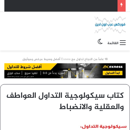
الوضع المظلم
القائمة
18 عاماً من النجاح تداول مع Exness أفضل وسيط مرخص وموثوق
كتاب سيكولوجية التداول العواطف
والعقلية والانضباط