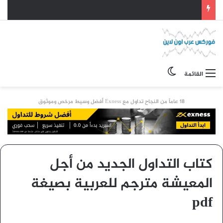
الوضع المظلم
القائمة
18 عاماً من النجاح تداول مع Exness أفضل وسيط مرخص وموثوق
كتاب التداول الجديد من أجل
المعيشة مترجم للعربية بصيغة
pdf