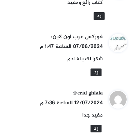
و
كتاب رائع ومفيد
ل
رد
ي
فوركس عرب اون لاين
:
ق
07/06/2024 الساعة 1:47 م
و
شكرا لك يا فندم
ل
رد
ي
Ferid ghlala
:
ق
12/07/2024 الساعة 7:36 م
و
مفيد جدا
ل
رد