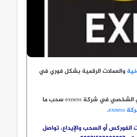
نية
والعملات الرقمية بشكل فوري في
كذلك ساعرض لجميع المتداولين اثبات من حسابي الشخصي في شركة exness سحب ما
ة exness
.
 الفوركس أو السحب والإيداع، تواصل