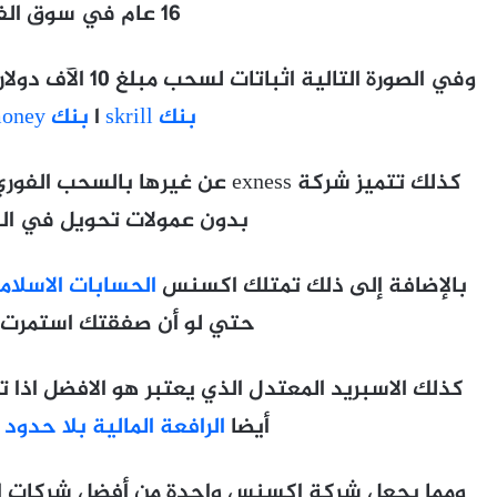
16 عام في سوق الفوركس.
وفي الصورة التالية اثباتات لسحب مبلغ 10 الآف دولار على البنوك الالكترونية
بنك skrill
ا
بنك Perfect money
كذلك تتميز شركة exness عن غيرها ب
بدون عمولات تحويل في الس
بالإضافة إلى ذلك تمتلك اكسنس
الحسابات الاسلامية فى exness المرخصة
حتي لو أن صفقتك استمرت ل
كذلك الاسبريد المعتدل الذي يعتبر هو الافضل اذا
أيضا
الرافعة المالية بلا حدود من 
ومما يجعل شركة اكسنس واحدة من أفضل شركات ا