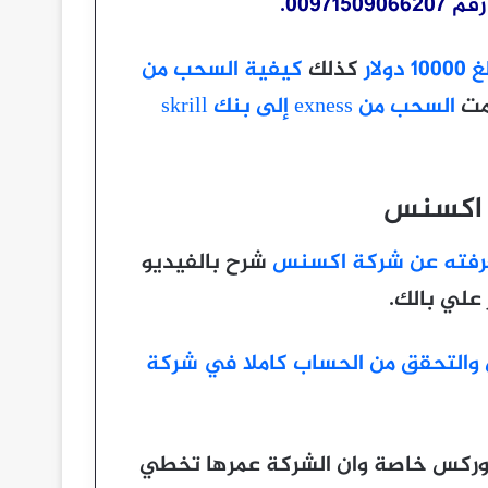
0097.
كذلك
كيفية السحب من
مت
السحب من exness إلى بنك skrill
 اكسنس
عرفته عن شركة اكسنس
شرح بالفيديو
علي بالك.
والتحقق من الحساب كاملا في شركة
فوركس خاصة وان الشركة عمرها تخطي