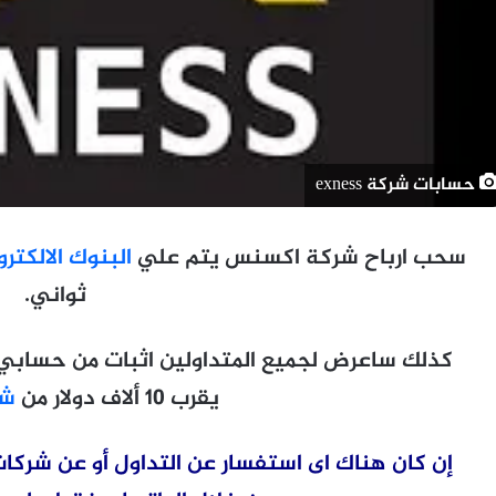
حسابات شركة exness
سحب ارباح شركة اكسنس يتم علي
البنوك الالكترو
ثواني.
يقرب 10 ألاف دولار من
شرك
إن كان هناك اى استفسار عن التداول أو عن شركات