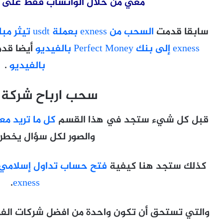
معي من خلال الواتساب فقط على رقم 1509066207
سابقا قدمت
السحب من exness بعملة usdt تيثر مبلغ 10000 دولار
exness إلى بنك Perfect Money بالفيديو
أيضا قد
بالفيديو
.
سحب ارباح شركة
قبل كل شيء ستجد في هذا القسم
كل ما تريد م
والصور لكل سؤال يخطر 
كذلك ستجد هنا كيفية
فتح حساب تداول إسلامي 
.
exness
والتي تستحق أن تكون واحدة من افضل شركات ال