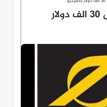
و
سحب ارباح شركة اكسنس 30 الف دولار