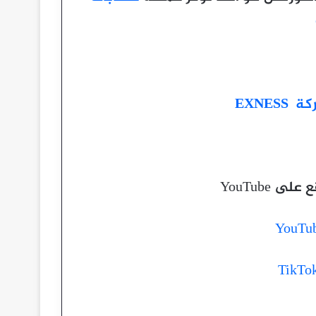
EXNE
 YouTube
YouTu
TikTo