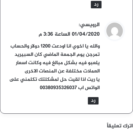
رد
ي
الرويسي
:
ق
01/04/2020 الساعة 3:36 م
و
والله يا اخوي انا اودعت 1200 دولار والحساب
ل
تمرجن يوم الجمعة الماضي كان السبيريد
يلعبو فيه بشكل مبالغ فيه وكانت اسعار
العملات مختلفة عن المنصات الاخرى
يا ريت اذا لقيت حل لمشكلتك تكلمني على
الواتس اب 00380935326037
رد
اترك تعليقاً