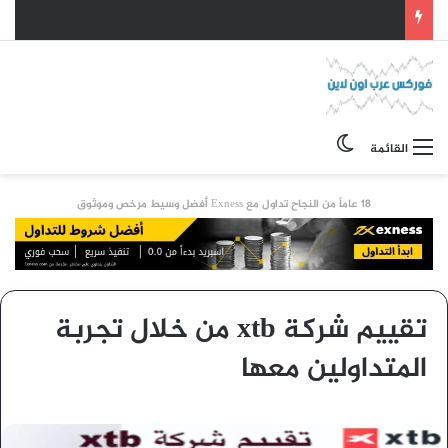
الوضع المظلم
القائمة
18 عاماً من النجاح تداول مع Exness أفضل وسيط مرخص وموثوق
تقييم شركة xtb من خلال تجربة
المتداولين معها