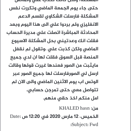
المشكلة، ولكن كانت تكذب علي وتماطل
حتى جاء يوم الجمعة الماضي وتكررت نفس
المشكلة فارسلت الشكاوي لقسم الدعم
الانغليزي ولم بردوا علي الى هذا اليوم وبعد
المحادثة المباشرة اتصلت علي مديرة الحساب
فقلت انك وعدتيني بحل المشكلة الاسيوع
الماضي ولكن كذبت علي ،وتقول لم نقفل
المنصة قبل السوق فقلت لها ان لدي جميع
مايثبت من الصور فعندها غيرت قولها وقالت
ارسل لي الصورفارسلت لها جميع الصور عبر
الوتس اب يوم الاثنين الماضي والى الان لم
تتواصل معي حتى تمرجن حسابي.
امل منكم اخذ حقي منهم.
من: KHALED hasn
‪Date: الخميس، 12 مارس 2020 في 12:20 ص‬
Subject: Fwd: