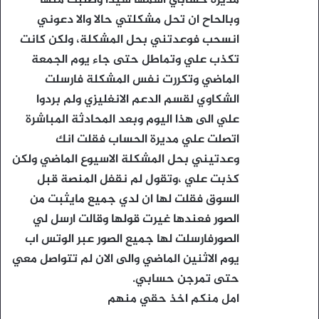
مديرة حسابي اسمها سيدا وطلبت منها
وبالحاح ان تحل مشكلتي حالا والا دعوني
انسحب فوعدتني بحل المشكلة، ولكن كانت
تكذب علي وتماطل حتى جاء يوم الجمعة
الماضي وتكررت نفس المشكلة فارسلت
الشكاوي لقسم الدعم الانغليزي ولم بردوا
علي الى هذا اليوم وبعد المحادثة المباشرة
اتصلت علي مديرة الحساب فقلت انك
وعدتيني بحل المشكلة الاسيوع الماضي ولكن
كذبت علي ،وتقول لم نقفل المنصة قبل
السوق فقلت لها ان لدي جميع مايثبت من
الصور فعندها غيرت قولها وقالت ارسل لي
الصورفارسلت لها جميع الصور عبر الوتس اب
يوم الاثنين الماضي والى الان لم تتواصل معي
حتى تمرجن حسابي.
امل منكم اخذ حقي منهم